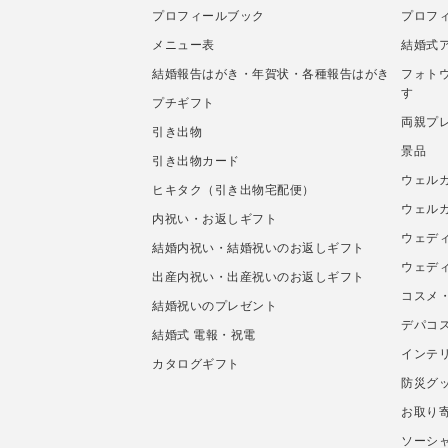
プロフィールブック
プロフ
メニュー表
結婚式
結婚報告はがき・年賀状・各種報告はがき
フォト
す
プチギフト
両親プ
引き出物
景品
引き出物カード
ウェル
ヒキタク（引き出物宅配便）
ウェル
内祝い・お返しギフト
ウェデ
結婚内祝い・結婚祝いのお返しギフト
ウェデ
出産内祝い・出産祝いのお返しギフト
コスメ
結婚祝いのプレゼント
デパコ
結婚式 電報・祝電
インテ
カタログギフト
防災グ
お取り
ソーシャ