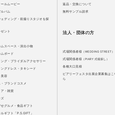
ィールムービー
返品・交換について
アルバム
無料サンプル請求
ウェディング・前撮りスタジオを探
レゼント
法人・団体の方
カムスペース・演出小物
式場関係者様
（WEDDING STREET）
カムボード
式場関係者様
（PIARY 式場探し）
ィング・ブライダルアクセサリー
各種大口見積
ィングドレス・タキシード
ピアリーフェスタ出展企業募集はこ
・美容
ら
ス・ブランドコスメ
リア・雑貨
ッズ
寄せグルメ・食品ギフト
ルギフト「P.S.GIFT」