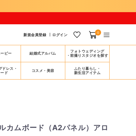
0
新規会員登録
ログイン
フォトウェディング
ムービー
結婚式アルバム
・前撮りスタジオを探す
グドレス・
ふたり暮らし・
コスメ・美容
シード
新生活アイテム
ルカムボード（A2パネル）アロ