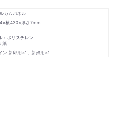
ェルカムパネル
4×横420×厚さ7mm
ル：ポリスチレン
：紙
イン 新郎用×1、新婦用×1