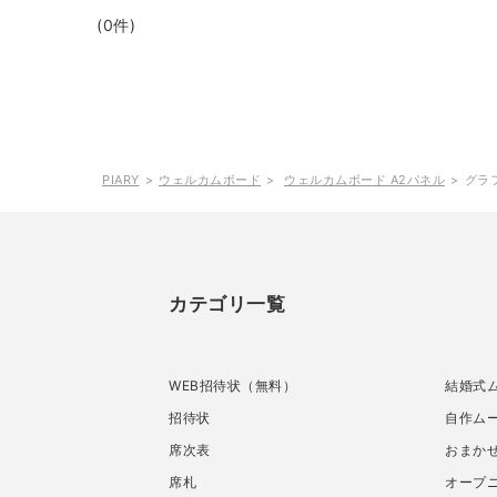
(0件)
PIARY
ウェルカムボード
ウェルカムボード A2パネル
グラ
カテゴリ一覧
WEB招待状（無料）
結婚式
招待状
自作ムー
席次表
おまか
席札
オープ