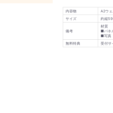
内容物
A2ウ
サイズ
約縦59
材質
備考
■パネ
■写真
無料特典
受付サ