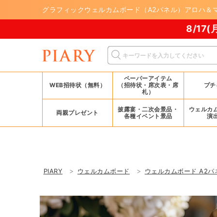
グラフィックウェルカムボード（A2パネル）アロハ＆マ
8/17(月)まで！PIARY
ペーパーアイテム
WEB招待状（無料）
（招待状・席次表・席
プチ
札）
披露宴・二次会景品・
ウェルカ
両親プレゼント
各種イベント景品
演
PIARY
ウェルカムボード
ウェルカムボード A2パ