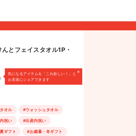
けんとフェイスタオル1P・
×
気になるアイテムを
「これ欲しい！」と
る
お友達にシェアできます
スタオル
#ウォッシュタオル
婚内祝い
#出産内祝い
・夏ギフト
#お歳暮・冬ギフト