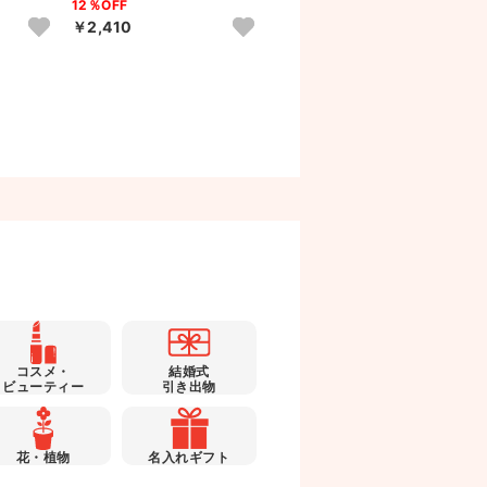
12％OFF
11％OFF
ェ
￥2,410
￥2,923
コスメ・
結婚式
ビューティー
引き出物
花・植物
名入れギフト