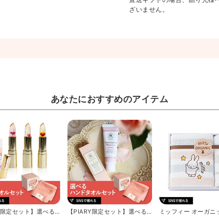
ざいません。
あなたにおすすめのアイテム
RY限定セット】選べるT
【PIARY限定セット】選べるT
ミッフィー オーガニ
N’S T...
HE QUEEN’S T...
1P･ウォッシュタオル