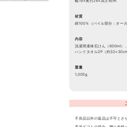
幅19×奥行26×高さ8cm
材質
綿100％（パイル部分：オー
内容
洗濯用液体石けん（600ml）
ハンドタオル2P（約32×30c
重量
1,005g
不良品以外の返品は不可とさ
直送ギフトの場合、贈り先様