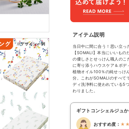
アイテム説明
当日中に間に合う！思い立っ
【SOMALI】本当にいいも
の優しさとせっけん職人のこ
に寄り添うハウスケア＆ボデ
植物オイル100％の純せっけ
分。これがSOMALIのすべて
ディ洗浄料に使われている5
わりました。
ギフトコンシェルジュか
おすすめ度：
★