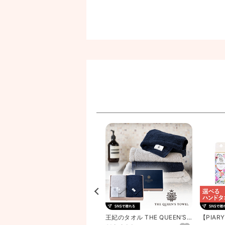
【PIARY限定セット】選べるT
王妃のタオル THE QUEEN’S
【PIA
HE QUEEN’S T...
TOWEL バスタ...
HE QUEE