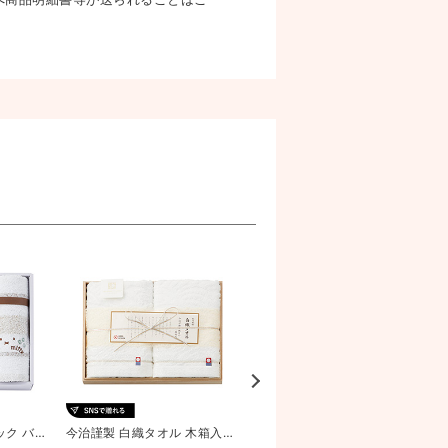
ック バス
今治謹製 白織タオル 木箱入り
baby GAP ボーダーベア バス
1P
フェイスタオル2P
1P･ウォッシュタオ...