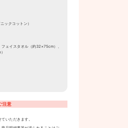
ガニックコットン）
、フェイスタオル（約32×75cm）、
m）
ご注意
せていただきます。
へ商品明細書等が送られることはご