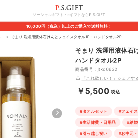
ソーシャルギフト・eギフトならP.S.GIFT
10,000円（税込）以上のご購入で送料無料！
ト
そまり 洗濯用液体石けんとフェイスタオル1P・ハンドタオル2P
そまり 洗濯用液体石
ハンドタオル2P
商品番号：jtkd0632
「これ欲しい！」シェアす
￥5,500
税込
#タオルセット
#フェイ
#生活雑費・日用品
#結
#引っ越し祝い
#お中元