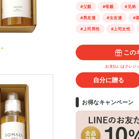
#父親
#母親
#兄弟
#男友達
#女友達
#
#上司男性
#上司女性
この
お支払いはクレジ
自分に贈る
お得なキャンペーン