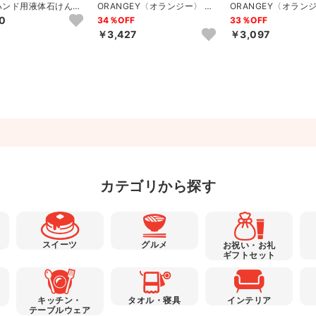
ハンド用液体石けんと
ORANGEY〈オランジー〉 薬
ORANGEY〈オラン
セット（ピンク）A
用ハンドソープとオーガニ...
用ハンドソープとオーガ
0
34％OFF
33％OFF
￥3,427
￥3,097
カテゴリから探す
スイーツ
グルメ
お祝い・お礼
ギフトセット
キッチン・
タオル・寝具
インテリア
テーブルウェア