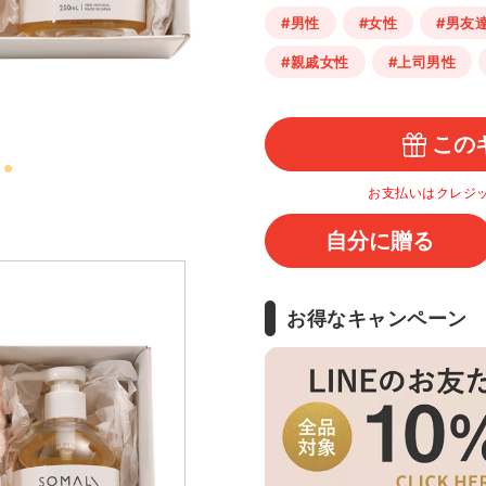
#男性
#女性
#男友
#親戚女性
#上司男性
この
お支払いはクレジ
自分に贈る
お得なキャンペーン