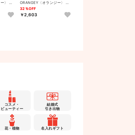
ジー〉 薬
ORANGEY〈オランジー〉 薬
ORANGEY〈オランジー〉 薬
ニ...
用ハンドソープとオーガニ...
用ハンドソープとオーガニ...
32％OFF
31％OFF
￥2,603
￥2,273
コスメ・
結婚式
ビューティー
引き出物
花・植物
名入れギフト