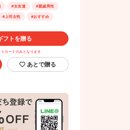
達
#女友達
#親戚男性
#上司女性
#おすすめ
ギフトを贈る
ットカードのみとなります
あとで贈る