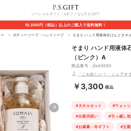
ソーシャルギフト・eギフトならP.S.GIFT
10,000円（税込）以上のご購入で送料無料！
ィー
ボディーソープ・ハンドソープ
そまり ハンド用液体石けんとタオ
そまり ハンド用液体
（ピンク）A
商品番号：jtkd0660
「これ欲しい！」シェアす
￥3,300
税込
#タオルセット
#ウォッ
#出産内祝い
#引っ越し祝
#お歳暮・冬ギフト
#父親