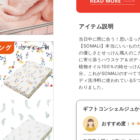
アイテム説明
当日中に間に合う！思い立っ
【SOMALI】本当にいいも
の優しさとせっけん職人のこ
に寄り添うハウスケア＆ボデ
植物オイル100％の純せっけ
分。これがSOMALIのすべて
ディ洗浄料に使われている5
わりました。
ギフトコンシェルジュか
おすすめ度：
★