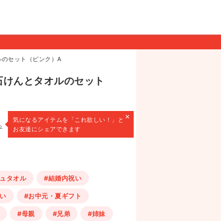
ルのセット（ピンク）A
石けんとタオルのセット
×
気になるアイテムを
「これ欲しい！」と
る
お友達にシェアできます
シュタオル
#結婚内祝い
い
#お中元・夏ギフト
#母親
#兄弟
#姉妹