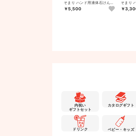
ア
【QUEEN'S DAY】はじめての
そまり ハンド用液体石けんと
そまり 
沐浴ギフトセット（ミ...
タオルのセット（ピンク）B
タオルの
￥5,280
￥5,500
￥3,30
内祝い
カタログギフト
ギフトセット
ドリンク
ベビー・キッズ