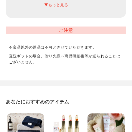
内容
ハンドタオル2P（約34×35cm）
ご注意
重量
225g
不良品以外の返品は不可とさせていただきます。
直送ギフトの場合、贈り先様へ商品明細書等が送られることは
今治認定番号
ございません。
第2025-766号
あなたにおすすめのアイテム