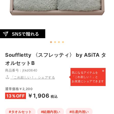
Souffletty 〈スフレッティ〉 by ASiTA タ
オルセットB
×
商品番号：jtkd0640
気になるアイテムを
「これ欲しい！」と
「これ欲しい！」シェアする
お友達にシェアできます
通常価格￥2,200
￥1,906
13％OFF
税込
#タオルセット
#結婚内祝い
#出産内祝い