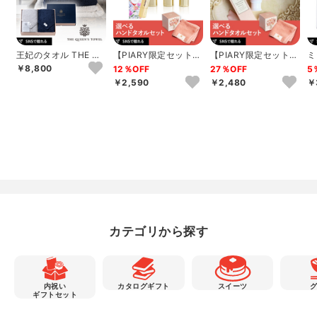
王妃のタオル THE QU
【PIARY限定セット】
【PIARY限定セット】
ミ
EEN’S TOWEL バス
選べるTHE QUEEN’S
選べるTHE QUEEN’S
ッ
￥8,800
12％OFF
27％OFF
5
タ...
T...
T...
ュ
￥2,590
￥2,480
￥
カテゴリから探す
内祝い
カタログギフト
スイーツ
ギフトセット