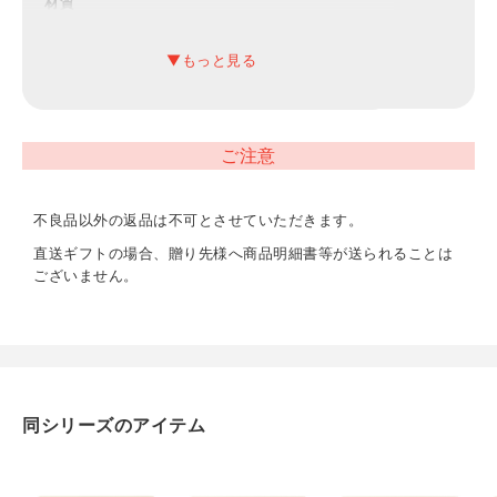
材質
綿100％（パイル部分：オーガニックコットン）
内容
バスタオル（約60×110cm）、ハンドタオル（約
32×30cm）
ご注意
重量
不良品以外の返品は不可とさせていただきます。
400g
直送ギフトの場合、贈り先様へ商品明細書等が送られることは
ございません。
エコマーク認定番号
24104015
同シリーズのアイテム