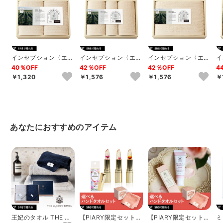
インセプション〈エコ
インセプション〈エコ
インセプション〈エコ
イ
マーク認定〉 フェイ
マーク認定〉 フェイ
マーク認定〉 バスタ
マ
40％OFF
42％OFF
42％OFF
4
スタオル2P
スタオル2P・ハ...
オル1P
オ
￥1,320
￥1,576
￥1,576
￥
あなたにおすすめのアイテム
王妃のタオル THE QU
【PIARY限定セット】
【PIARY限定セット】
ミ