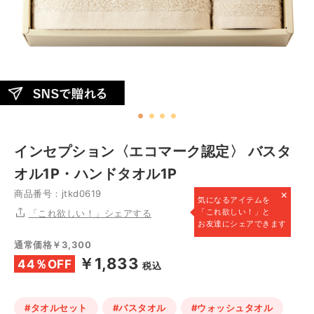
インセプション〈エコマーク認定〉 バスタ
オル1P・ハンドタオル1P
×
商品番号：jtkd0619
気になるアイテムを
「これ欲しい！」と
「これ欲しい！」シェアする
お友達にシェアできます
通常価格￥3,300
￥1,833
44％OFF
税込
#タオルセット
#バスタオル
#ウォッシュタオル