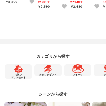
EEN’S TOWEL バス
選べるTHE QUEEN’S
選べるTHE QUEEN’S
ッ
￥8,800
12％OFF
27％OFF
5
タ...
T...
T...
ュ
￥2,590
￥2,480
￥
カテゴリから探す
内祝い
カタログギフト
スイーツ
ギフトセット
シーンから探す