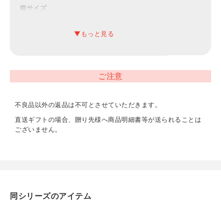
箱サイズ
約300×400×100mm（入）
材質
綿100%
ご注意
内容
バスタオル（約600×1100mm）×3、フェイスタオル（約
不良品以外の返品は不可とさせていただきます。
335×750mm）×2、ウォッシュタオル（約335×310mm）
×1
直送ギフトの場合、贈り先様へ商品明細書等が送られることは
ございません。
重量
約1.6kg
同シリーズのアイテム