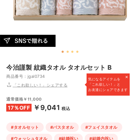
今治謹製 紋織タオル タオルセット B
×
商品番号：jgal0734
気になるアイテムを
「これ欲しい！」と
「これ欲しい！」シェアする
お友達にシェアできます
通常価格￥11,000
￥9,041
17％OFF
税込
#タオルセット
#バスタオル
#フェイスタオル
#ウォッシュタオル
#結婚祝い
#結婚内祝い