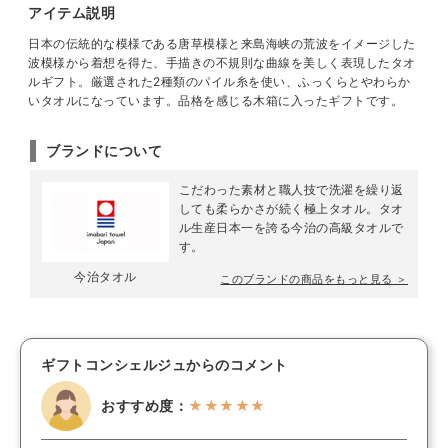
アイテム説明
日本の伝統的な模様である唐草模様と来島海峡の荒波をイメージした
波模様から着想を得た、手描きの不規則な曲線を美しく表現したタオ
ルギフト。厳選された2種類のパイル糸を使い、ふっくらとやわらか
いタオルになっています。品格を感じる木箱に入ったギフトです。
ブランドについて
こだわった素材と職人技で洗濯を繰り返
しても柔らかさが続く極上タオル。タオ
ル生産日本一を誇る今治の高級タオルで
す。
今治タオル
このブランドの商品をもっと見る ＞
ギフトコンシェルジュからのコメント
おすすめ度：
★★★★★