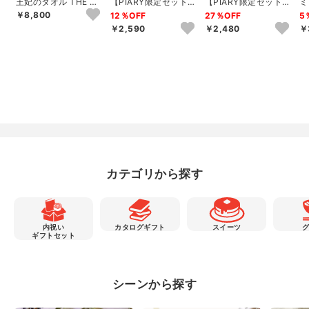
王妃のタオル THE QU
【PIARY限定セット】
【PIARY限定セット】
ミ
EEN’S TOWEL バス
選べるTHE QUEEN’S
選べるTHE QUEEN’S
ッ
￥8,800
12％OFF
27％OFF
5
タ...
T...
T...
ュ
￥2,590
￥2,480
￥
カテゴリから探す
内祝い
カタログギフト
スイーツ
ギフトセット
シーンから探す