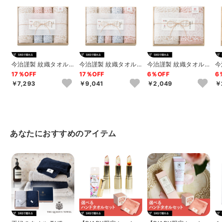
今治謹製 紋織タオル
今治謹製 紋織タオル
今治謹製 紋織タオル
今
タオルセット A
タオルセット B
フェイスタオル2P
フ
17％OFF
17％OFF
6％OFF
6
（ピンク）
（
￥7,293
￥9,041
￥2,049
￥
あなたにおすすめのアイテム