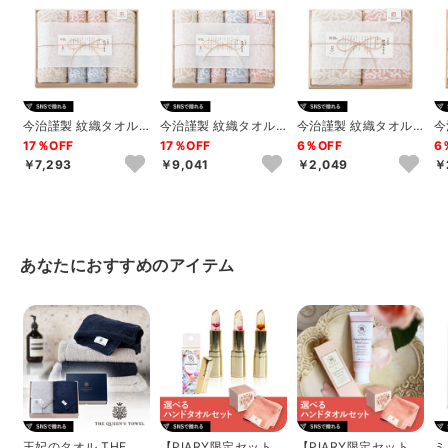
今治謹製 紋織タオル
今治謹製 紋織タオル
今治謹製 紋織タオル
今
タオルセット A
タオルセット B
フェイスタオル2P
フ
17％OFF
17％OFF
6％OFF
6
（ピンク）
（
￥7,293
￥9,041
￥2,049
￥
あなたにおすすめのアイテム
王妃のタオル THE QU
【PIARY限定セット】
【PIARY限定セット】
ミ