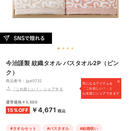
今治謹製 紋織タオル バスタオル2P（ピン
ク）
×
商品番号：jgal0732
気になるアイテムを
「これ欲しい！」と
「これ欲しい！」シェアする
お友達にシェアできます
通常価格￥5,500
￥4,671
15％OFF
税込
#タオルセット
#バスタオル
#結婚祝い