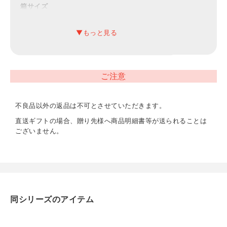
箱サイズ
約300×400×60mm（入）
材質
綿100%
ご注意
内容
バスタオル（約600×1100mm）×2
不良品以外の返品は不可とさせていただきます。
直送ギフトの場合、贈り先様へ商品明細書等が送られることは
重量
ございません。
約1kg
同シリーズのアイテム