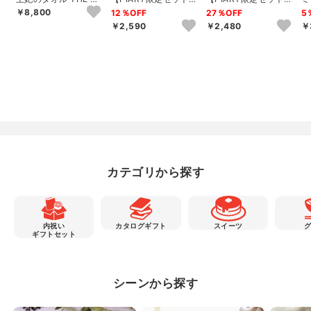
EEN’S TOWEL バス
選べるTHE QUEEN’S
選べるTHE QUEEN’S
ッ
￥8,800
12％OFF
27％OFF
5
タ...
T...
T...
ュ
￥2,590
￥2,480
￥
カテゴリから探す
内祝い
カタログギフト
スイーツ
ギフトセット
シーンから探す