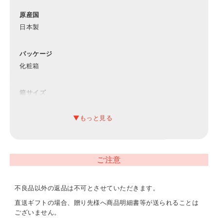
原産国
日本製
パッケージ
化粧箱
箱サイズ
約235×290×80mm（入）
材質
綿100%（スリット糸使用）
ご注意
内容
フェイスタオル（約340×750mm）×3
不良品以外の返品は不可とさせていただきます。
直送ギフトの場合、贈り先様へ商品明細書等が送られることは
重量
ございません。