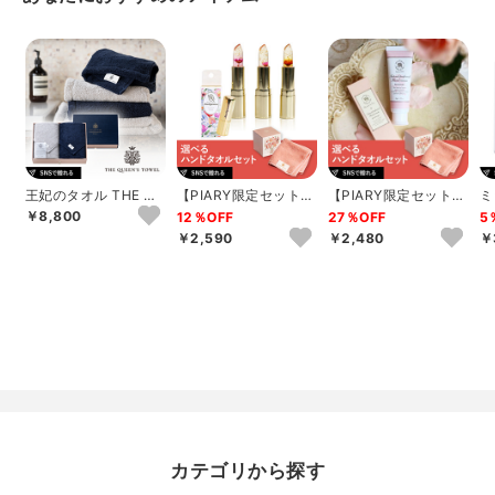
王妃のタオル THE QU
【PIARY限定セット】
【PIARY限定セット】
ミ
EEN’S TOWEL バス
選べるTHE QUEEN’S
選べるTHE QUEEN’S
ッ
￥8,800
12％OFF
27％OFF
5
タ...
T...
T...
ュ
￥2,590
￥2,480
￥
カテゴリから探す