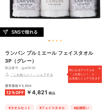
ランバン プルミエール フェイスタオル
3P（グレー）
×
商品番号：jgal0636
気になるアイテムを
「これ欲しい！」と
「これ欲しい！」シェアする
お友達にシェアできます
通常価格￥5,500
￥4,821
12％OFF
税込
#タオルセット
#フェイスタオル
#結婚祝い