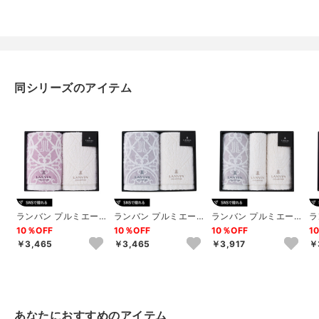
約550g
同シリーズのアイテム
ランバン プルミエー
ランバン プルミエー
ランバン プルミエー
ラ
ル フェイスタオル2P
ル フェイスタオル2P
ル フェイス2P･ウォッ
ル
10％OFF
10％OFF
10％OFF
1
（パープル）
（グレー）
シュタオル1...
シ
￥3,465
￥3,465
￥3,917
￥
あなたにおすすめのアイテム