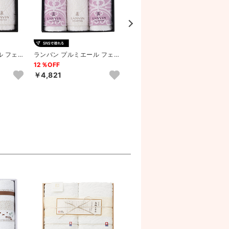
ル フェイ
ランバン プルミエール フェイ
ランバン プルミエール フェイ
1...
スタオル3P（パープル）
スタオル3P（グレー）
12％OFF
12％OFF
￥4,821
￥4,821