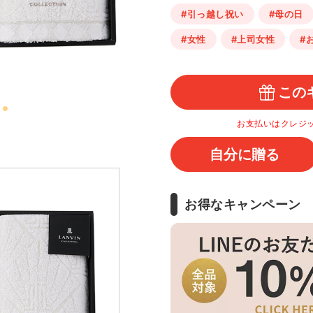
#引っ越し祝い
#母の日
#女性
#上司女性
#
この
お支払いはクレジ
自分に贈る
お得なキャンペーン