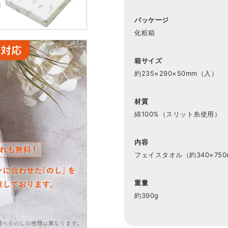
パッケージ
化粧箱
箱サイズ
約235×290×50mm（入）
材質
綿100%（スリット糸使用）
内容
フェイスタオル（約340×750
重量
約390g