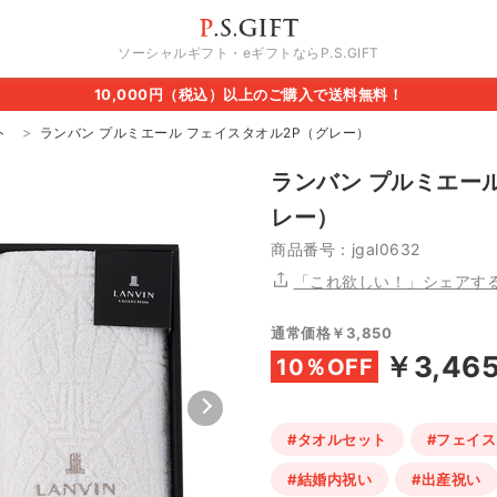
ソーシャルギフト・eギフトならP.S.GIFT
10,000円（税込）以上のご購入で送料無料！
ト
ランバン プルミエール フェイスタオル2P（グレー）
ランバン プルミエー
レー）
商品番号：jgal0632
「これ欲しい！」シェアす
通常価格￥3,850
￥3,46
10％OFF
#タオルセット
#フェイ
#結婚内祝い
#出産祝い