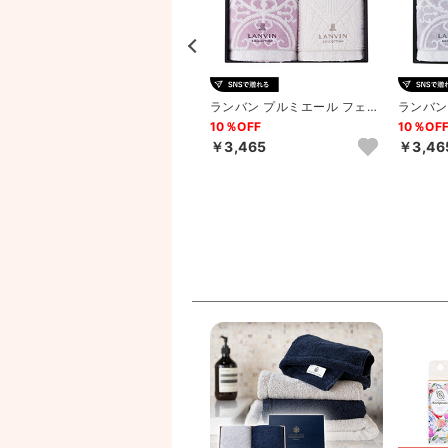
イ
ランバン プルミエール フェイ
ランバン プルミエール フェイ
ランバン
ス1P･ウォッシュタオル1...
スタオル2P（パープル）
スタオル
8％OFF
10％OFF
10％OF
￥3,013
￥3,465
￥3,46