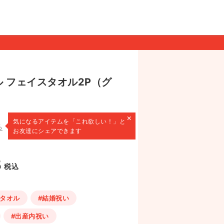
ル フェイスタオル2P（グ
×
気になるアイテムを
「これ欲しい！」と
る
お友達にシェアできます
5
税込
スタオル
#結婚祝い
#出産内祝い