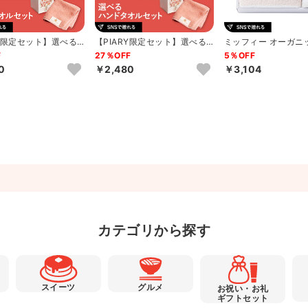
RY限定セット】選べるT
【PIARY限定セット】選べるT
ミッフィー オーガニ
N’S T...
HE QUEEN’S T...
1P･ウォッシュタオル
F
27％OFF
5％OFF
0
￥2,480
￥3,104
カテゴリから探す
スイーツ
グルメ
お祝い・お礼
ギフトセット