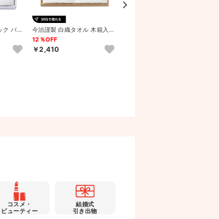
ック バス
今治謹製 白織タオル 木箱入り
baby GAP ボーダーベア バス
1P
フェイスタオル2P
1P･ウォッシュタオ...
12％OFF
11％OFF
ェ
￥2,410
￥2,923
コスメ・
結婚式
ビューティー
引き出物