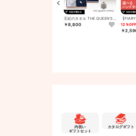
【PIARY限定セット】選べるT
王妃のタオル THE QUEEN’S
【PIA
HE QUEEN’S T...
TOWEL バスタ...
HE QUEE
￥8,800
25％OFF
12％OF
￥1,800
￥2,59
※品切れ中
内祝い
カタログギフト
ギフトセット