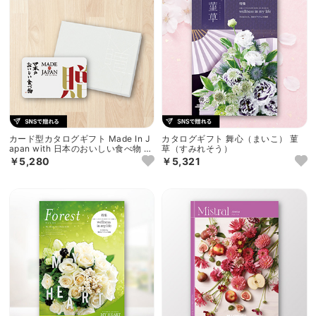
カード型カタログギフト Made In J
カタログギフト 舞心（まいこ） 菫
apan with 日本のおいしい食べ物 C
草（すみれそう）
MJ08+蓮
￥5,280
￥5,321