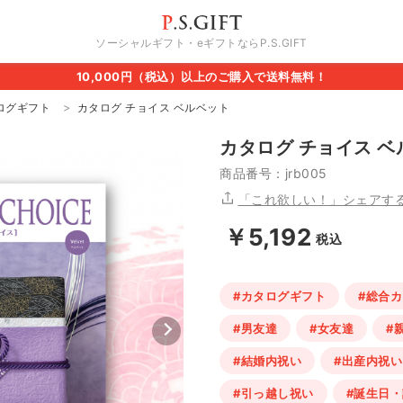
ソーシャルギフト・eギフトならP.S.GIFT
10,000円（税込）以上のご購入で送料無料！
ログギフト
カタログ チョイス ベルベット
カタログ チョイス ベ
商品番号：jrb005
「これ欲しい！」シェアす
￥5,192
税込
#カタログギフト
#総合
#男友達
#女友達
#
#結婚内祝い
#出産内祝い
#引っ越し祝い
#誕生日