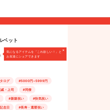
ルベット
×
気になるアイテムを
「これ欲しい！」と
る
お友達にシェアできます
カタログ
#5000円~5999円
親戚・上司
#同僚
#新築祝い
#快気祝い
・記念日
#長寿・還暦祝い