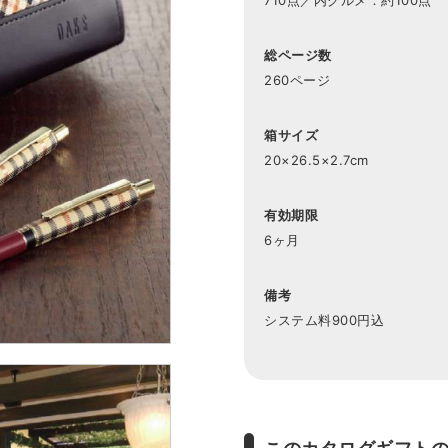
総ページ数
260ページ
箱サイズ
20×26.5×2.7cm
有効期限
6ヶ月
備考
システム料900円込