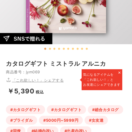
カタログギフト ミストラル アルニカ
×
商品番号：jym069
気になるアイテムを
「これ欲しい！」と
「これ欲しい！」シェアする
お友達にシェアできます
￥5,390
税込
#カタログギフト
#カタログギフト
#総合カタログ
#ブライダル
#5000円~5999円
#女友達
#同僚
#結婚内祝い
#出産内祝い