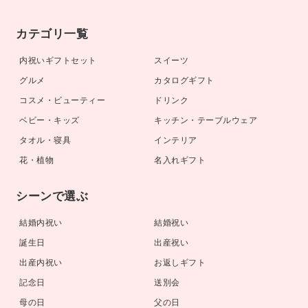
カテゴリ一覧
内祝いギフトセット
スイーツ
グルメ
カタログギフト
コスメ・ビューティー
ドリンク
ベビー・キッズ
キッチン・テーブルウェア
タオル・寝具
インテリア
花・植物
名入れギフト
シーンで選ぶ
結婚内祝い
結婚祝い
誕生日
出産祝い
出産内祝い
お返しギフト
記念日
送別会
母の日
父の日