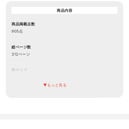
商品内容
商品掲載点数
905点
総ページ数
312ページ
箱サイズ
約縦26×横19×厚み2.3cm
有効期限
6ヶ月
備考
システム料900円込