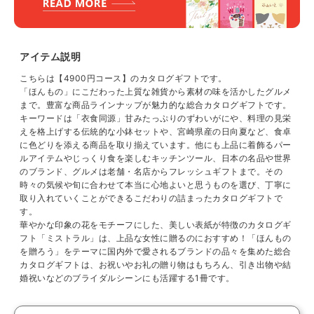
アイテム説明
こちらは【4900円コース】のカタログギフトです。
「ほんもの」にこだわった上質な雑貨から素材の味を活かしたグルメ
まで。豊富な商品ラインナップが魅力的な総合カタログギフトです。
キーワードは「衣食同源」甘みたっぷりのずわいがにや、料理の見栄
えを格上げする伝統的な小鉢セットや、宮崎県産の日向夏など、食卓
に色どりを添える商品を取り揃えています。他にも上品に着飾るパー
ルアイテムやじっくり食を楽しむキッチンツール、日本の名品や世界
のブランド、グルメは老舗・名店からフレッシュギフトまで。その
時々の気候や旬に合わせて本当に心地よいと思うものを選び、丁寧に
取り入れていくことができるこだわりの詰まったカタログギフトで
す。
華やかな印象の花をモチーフにした、美しい表紙が特徴のカタログギ
フト「ミストラル」は、上品な女性に贈るのにおすすめ！「ほんもの
を贈ろう」をテーマに国内外で愛されるブランドの品々を集めた総合
カタログギフトは、お祝いやお礼の贈り物はもちろん、引き出物や結
婚祝いなどのブライダルシーンにも活躍する1冊です。