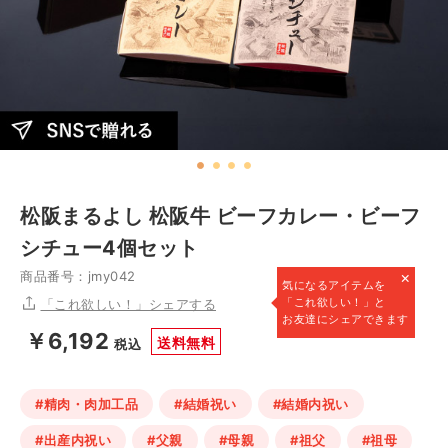
松阪まるよし 松阪牛 ビーフカレー・ビーフ
シチュー4個セット
×
商品番号：jmy042
気になるアイテムを
「これ欲しい！」と
「これ欲しい！」シェアする
お友達にシェアできます
￥6,192
送料無料
税込
#精肉・肉加工品
#結婚祝い
#結婚内祝い
#出産内祝い
#父親
#母親
#祖父
#祖母