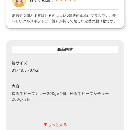
老若男女問わず喜ばれるのはコレ♪普段の食卓にプラスワン。美
味しいグルメギフトは、誰もが貰って嬉しい定番の贈り物です。
商品内容
箱サイズ
31×18.5×6.1cm
内容
松阪牛ビーフカレー200g×2個、松阪牛ビーフシチュー
200g×2個
賞味期限
製造日より365日間