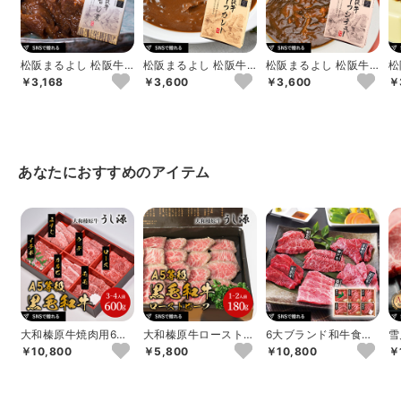
松阪まるよし 松阪牛
松阪まるよし 松阪牛
松阪まるよし 松阪牛
松
すじ煮
ビーフカレー
ビーフシチュー
肉
￥3,168
￥3,600
￥3,600
￥
あなたにおすすめのアイテム
大和榛原牛焼肉用6種
大和榛原牛ローストビ
6大ブランド和牛食べ
雪月花
盛
ーフ
比べ焼肉用
ス
￥10,800
￥5,800
￥10,800
￥
枚