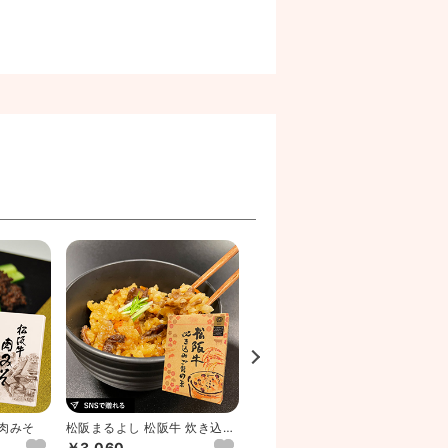
 肉みそ
松阪まるよし 松阪牛 炊き込み
松阪まるよし 松阪牛 しぐれ煮
ご飯の素
2個セット
￥3,060
￥4,464