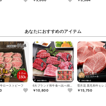
あなたにおすすめのアイテム
牛ローストビーフ
6大ブランド和牛食べ比べ焼肉
雪月花 黒毛和牛ヒレステーキ
用
500g（3-4枚）
0
￥10,800
￥15,750