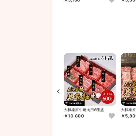
飛騨高山ファクトリー 松阪
大和榛原牛焼肉用6種盛
大和榛原
牛・近江牛・飛騨牛仕込み
￥3,007
￥10,800
￥5,80
ハン...