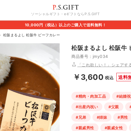
ソーシャルギフト・eギフトならP.S.GIFT
10,000円（税込）以上のご購入で送料無料！
松阪まるよし 松阪牛 ビーフカレー
松阪まるよし 松阪牛
商品番号：jmy034
「これ欲しい！」シェアす
￥3,600
送料
税込
#精肉・肉加工品
#結婚祝
#出産内祝い
#父親
#兄弟
#姉妹
#男性
#親戚男性
#親戚女性