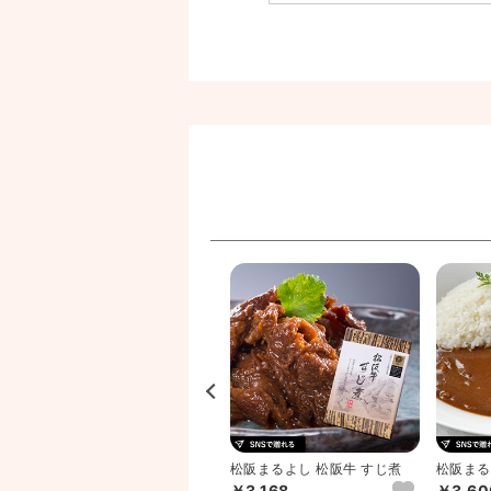
カ
松阪まるよし 松阪牛 ビーフカ
松阪まるよし 松阪牛 すじ煮
松阪まる
.
レー・ビーフシチュー4個セ...
レー
￥6,192
￥3,168
￥3,60