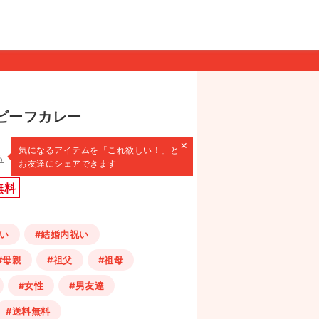
 ビーフカレー
×
気になるアイテムを
「これ欲しい！」と
る
お友達にシェアできます
無料
い
#結婚内祝い
#母親
#祖父
#祖母
#女性
#男友達
#送料無料