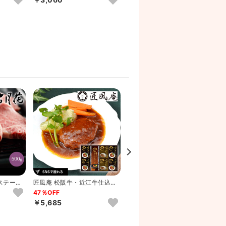
匠風庵 松阪牛・近江牛仕込み
美食ファクトリー 松阪牛・
ハンバーグ＆焼きハンバーグB
近江牛仕込み ごろごろミー
47％OFF
5％OFF
トソ...
￥5,685
￥3,062