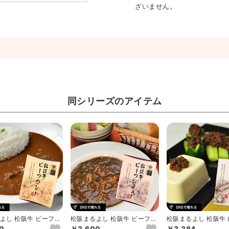
ざいません。
同シリーズのアイテム
よし 松阪牛 ビーフカ
松阪まるよし 松阪牛 ビーフシ
松阪まるよし 松阪牛
チュー
0
￥3,600
￥3,384