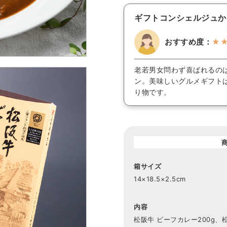
ギフトコンシェルジュか
おすすめ度：
★
老若男女問わず喜ばれるの
ン。美味しいグルメギフト
り物です。
箱サイズ
14×18.5×2.5cm
内容
松阪牛 ビーフカレー200g