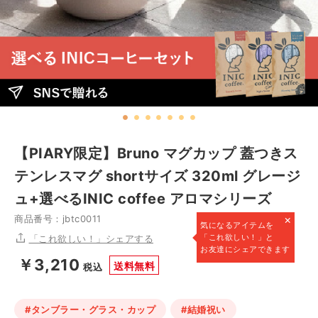
【PIARY限定】Bruno マグカップ 蓋つきス
テンレスマグ shortサイズ 320ml グレージ
ュ+選べるINIC coffee アロマシリーズ
×
商品番号：jbtc0011
気になるアイテムを
「これ欲しい！」と
「これ欲しい！」シェアする
お友達にシェアできます
￥3,210
送料無料
税込
#タンブラー・グラス・カップ
#結婚祝い