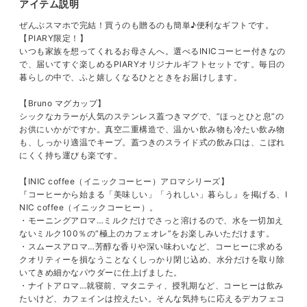
アイテム説明
ぜんぶスマホで完結！買うのも贈るのも簡単♪便利なギフトです。
【PIARY限定！】
いつも家族を想ってくれるお母さんへ。選べるINICコーヒー付きなの
で、届いてすぐ楽しめるPIARYオリジナルギフトセットです。毎日の
暮らしの中で、ふと嬉しくなるひとときをお届けします。
【Bruno マグカップ】
シックなカラーが人気のステンレス蓋つきマグで、”ほっとひと息”の
お供にいかがですか。真空二重構造で、温かい飲み物も冷たい飲み物
も、しっかり適温でキープ。蓋つきのスライド式の飲み口は、こぼれ
にくく持ち運びも楽です。
【INIC coffee（イニックコーヒー）アロマシリーズ】
『コーヒーから始まる「美味しい」「うれしい」暮らし』を掲げる、I
NIC coffee（イニックコーヒー）。
・モーニングアロマ…ミルクだけでさっと溶けるので、水を一切加え
ないミルク100％の“極上のカフェオレ”をお楽しみいただけます。
・スムースアロマ…芳醇な香りや深い味わいなど、コーヒーに求める
クオリティーを損なうことなくしっかり閉じ込め、水分だけを取り除
いてきめ細かなパウダーに仕上げました。
・ナイトアロマ…就寝前、マタニティ、授乳期など、コーヒーは飲み
たいけど、カフェインは控えたい。そんな気持ちに応えるデカフェコ