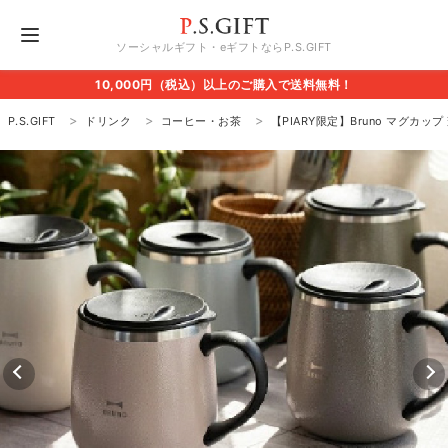
ソーシャルギフト・eギフトならP.S.GIFT
10,000円（税込）以上のご購入で送料無料！
P.S.GIFT
ドリンク
コーヒー・お茶
【PIARY限定】Bruno マグカップ