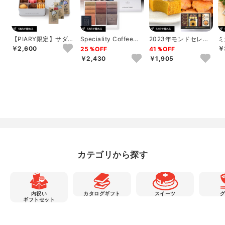
【PIARY限定】サダハ
Speciality Coffeeセ
2023年モンドセレク
ミ
ル アオキ パリ コフレ
ットC
ション銀賞受賞 セイ
キ
￥2,600
￥
25％OFF
41％OFF
アソー...
コー珈琲＆和洋...
フ
￥2,430
￥1,905
カテゴリから探す
内祝い
カタログギフト
スイーツ
ギフトセット