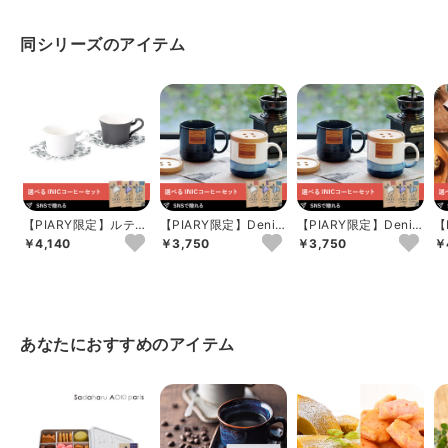
同シリーズのアイテム
【PIARY限定】ルティ
【PIARY限定】Denim
【PIARY限定】Denim
【
ーネ ペアコーヒーセ
Factory マグカップ...
Factory マグカップ...
ズ
￥4,140
￥3,750
￥3,750
￥
ット+選べる...
ト
あなたにおすすめのアイテム