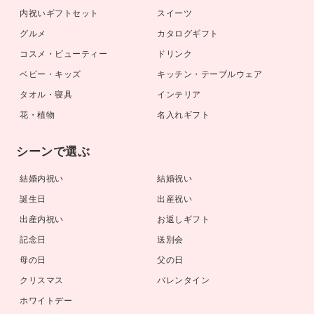
内祝いギフトセット
スイーツ
グルメ
カタログギフト
コスメ・ビューティー
ドリンク
ベビー・キッズ
キッチン・テーブルウェア
タオル・寝具
インテリア
花・植物
名入れギフト
シーンで選ぶ
結婚内祝い
結婚祝い
誕生日
出産祝い
出産内祝い
お返しギフト
記念日
送別会
母の日
父の日
クリスマス
バレンタイン
ホワイトデー