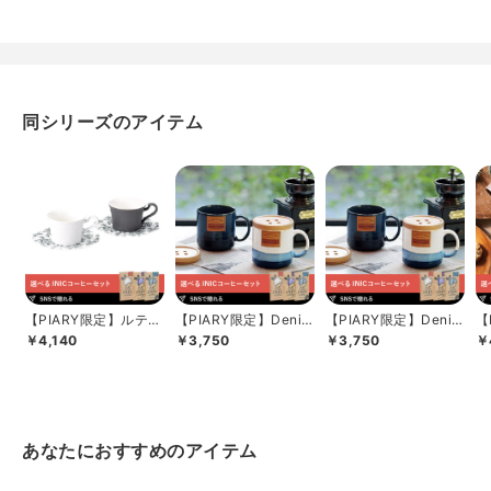
同シリーズのアイテム
【PIARY限定】ルティ
【PIARY限定】Denim
【PIARY限定】Denim
【
ーネ ペアコーヒーセ
Factory マグカップ...
Factory マグカップ...
ズ
￥4,140
￥3,750
￥3,750
￥
ット+選べる...
ト
あなたにおすすめのアイテム