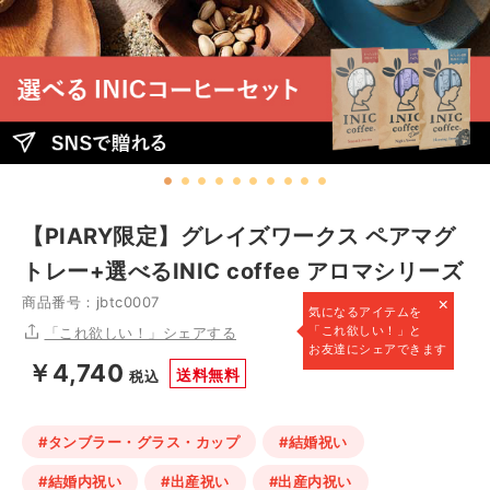
【PIARY限定】グレイズワークス ペアマグ
トレー+選べるINIC coffee アロマシリーズ
×
商品番号：jbtc0007
気になるアイテムを
「これ欲しい！」と
「これ欲しい！」シェアする
お友達にシェアできます
￥4,740
送料無料
税込
#タンブラー・グラス・カップ
#結婚祝い
#結婚内祝い
#出産祝い
#出産内祝い