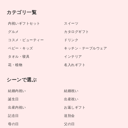
カテゴリ一覧
内祝いギフトセット
スイーツ
グルメ
カタログギフト
コスメ・ビューティー
ドリンク
ベビー・キッズ
キッチン・テーブルウェア
タオル・寝具
インテリア
花・植物
名入れギフト
シーンで選ぶ
結婚内祝い
結婚祝い
誕生日
出産祝い
出産内祝い
お返しギフト
記念日
送別会
母の日
父の日