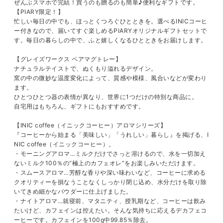
ぜんぶスマホで完結！買うのも贈るのも簡単♪便利なギフトです。
【PIARY限定！】
忙しい毎日の中でも、ほっとくつろぐひとときを。選べるINICコーヒ
ー付きなので、届いてすぐ楽しめるPIARYオリジナルギフトセットで
す。毎日の暮らしの中で、ふと嬉しくなるひとときをお届けします。
【グレイズワークス ペアマグトレー】
ナチュラルテイストで、ぬくもり溢れるデザイン。
窯の中の微妙な温度変化によって、質感や模様、風合いなどが変わり
ます。
ひとつひとつ器の表情が異なり、世界に1つだけの特別な商品に。
自宅用はもちろん、ギフトにもおすすめです。
【INIC coffee（イニックコーヒー）アロマシリーズ】
『コーヒーから始まる「美味しい」「うれしい」暮らし』を掲げる、I
NIC coffee（イニックコーヒー）。
・モーニングアロマ…ミルクだけでさっと溶けるので、水を一切加え
ないミルク100％の“極上のカフェオレ”をお楽しみいただけます。
・スムースアロマ…芳醇な香りや深い味わいなど、コーヒーに求める
クオリティーを損なうことなくしっかり閉じ込め、水分だけを取り除
いてきめ細かなパウダーに仕上げました。
・ナイトアロマ…就寝前、マタニティ、授乳期など、コーヒーは飲み
たいけど、カフェインは控えたい。そんな気持ちに応えるデカフェコ
ーヒーです。カフェインを100g中99.85％除去。