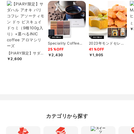
ミ
キ
￥
フ
Speciality Coffeeセ
2023年モンドセレク
ットC
ション銀賞受賞 セイ
25％OFF
41％OFF
コー珈琲＆和洋...
【PIARY限定】サダハ
￥2,430
￥1,905
ル アオキ パリ コフレ
￥2,600
アソー...
カテゴリから探す