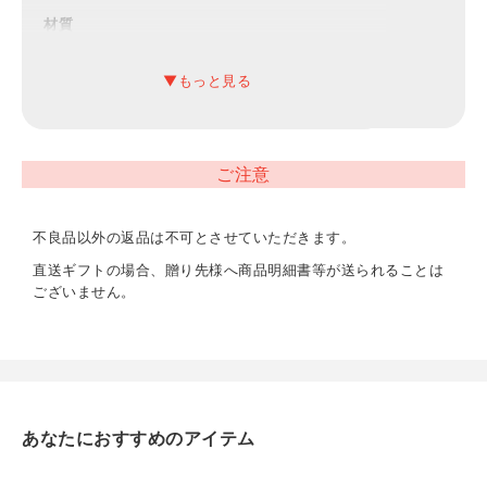
材質
綿100％（パイル部分：オーガニックコットン）
内容
ハンド用液体石けん（250ml）、フェイスタオル（約
32×75cm）、ハンドタオル2P（約32×30cm）
ご注意
重量
不良品以外の返品は不可とさせていただきます。
610g
直送ギフトの場合、贈り先様へ商品明細書等が送られることは
ございません。
あなたにおすすめのアイテム