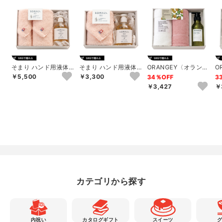
そまり ハンド用液体
そまり ハンド用液体
ORANGEY〈オランジ
O
石けんとタオルのセッ
石けんとタオルのセッ
ー〉 薬用ハンドソー
ー
￥5,500
￥3,300
34％OFF
3
ト（ピンク）B
ト（ピンク）A
プとオーガニ...
プ
￥3,427
￥
カテゴリから探す
内祝い
カタログギフト
スイーツ