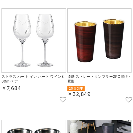
ストラス ハート イン ハート ワイン3
漆磨 ストレートタンブラー2PC 暁月･
60mlペア
紫影
￥7,684
25％OFF
￥32,849