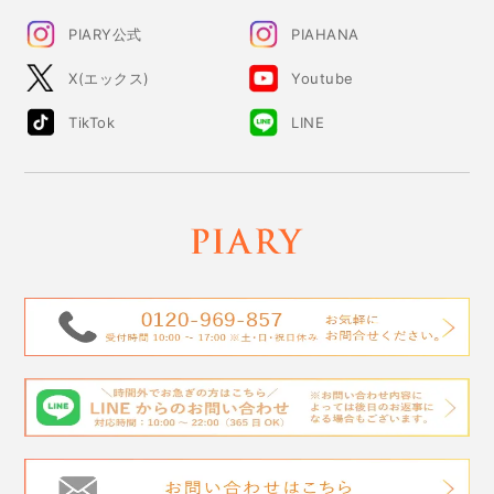
PIARY公式
PIAHANA
X(エックス)
Youtube
TikTok
LINE