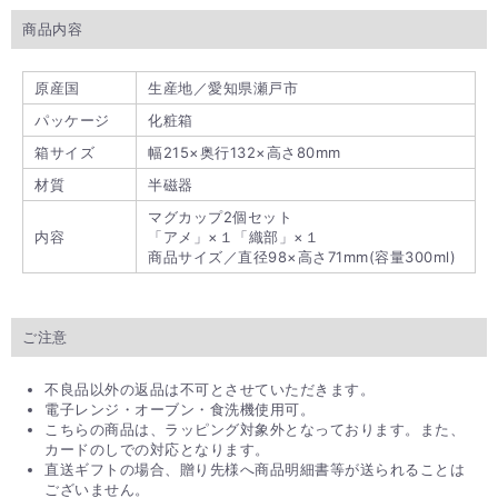
商品内容
原産国
生産地／愛知県瀬戸市
パッケージ
化粧箱
箱サイズ
幅215×奥行132×高さ80mm
材質
半磁器
マグカップ2個セット
内容
「アメ」×１「織部」×１
商品サイズ／直径98×高さ71mm(容量300ml)
ご注意
不良品以外の返品は不可とさせていただきます。
電子レンジ・オーブン・食洗機使用可。
こちらの商品は、ラッピング対象外となっております。また、
カードのしでの対応となります。
直送ギフトの場合、贈り先様へ商品明細書等が送られることは
ございません。