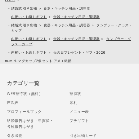
結婚式 引き出物
食器・キッチン用品・調理器
内祝い・お返しギフト
食器・キッチン用品・調理器
結婚式 引き出物
食器・キッチン用品・調理器
タンブラー・グラス・
カップ
内祝い・お返しギフト
食器・キッチン用品・調理器
タンブラー・グ
ラス・カップ
内祝い・お返しギフト
母の日プレゼント・ギフト2026
m.m.d. マグカップ2個セット アメ＋織部
カテゴリ一覧
WEB招待状（無料）
招待状
席次表
席札
プロフィールブック
メニュー表
結婚報告はがき・年賀状・
プチギフト
各種報告はがき
引き出物
引き出物カード