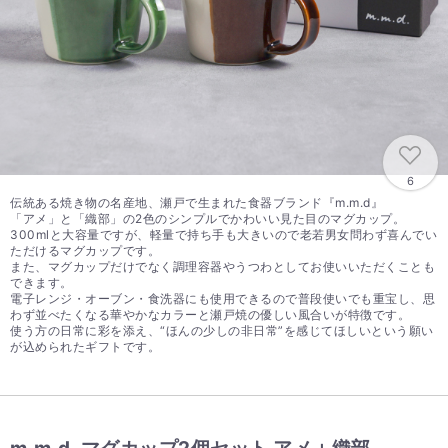
6
伝統ある焼き物の名産地、瀬戸で生まれた食器ブランド『m.m.d』
「アメ」と「織部」の2色のシンプルでかわいい見た目のマグカップ。
300mlと大容量ですが、軽量で持ち手も大きいので老若男女問わず喜んでい
ただけるマグカップです。
また、マグカップだけでなく調理容器やうつわとしてお使いいただくことも
できます。
電子レンジ・オーブン・食洗器にも使用できるので普段使いでも重宝し、思
わず並べたくなる華やかなカラーと瀬戸焼の優しい風合いが特徴です。
使う方の日常に彩を添え、“ほんの少しの非日常”を感じてほしいという願い
が込められたギフトです。