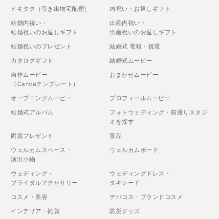
ヒキタク（引き出物宅配便）
内祝い・お返しギフト
結婚内祝い・
出産内祝い・
結婚祝いのお返しギフト
出産祝いのお返しギフト
結婚祝いのプレゼント
結婚式 電報・祝電
カタログギフト
結婚式ムービー
自作ムービー
おまかせムービー
（Canvaテンプレート）
オープニングムービー
プロフィールムービー
結婚式アルバム
フォトウェディング・前撮りスタジ
オを探す
両親プレゼント
景品
ウェルカムスペース・
ウェルカムボード
演出小物
ウェディング・
ウェディングドレス・
ブライダルアクセサリー
タキシード
コスメ・美容
デパコス・ブランドコスメ
インテリア・雑貨
防災グッズ