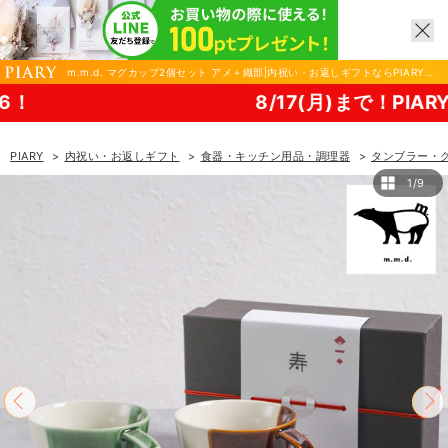
m.m.d. マグカップ2個セット アメ＋織部|内祝い・お返しギフトならPIARY
（ピアリー）
8/17(月)まで！PIARY 夏祭り20
PIARY
内祝い・お返しギフト
食器・キッチン用品・調理器
タンブラー・
1/9