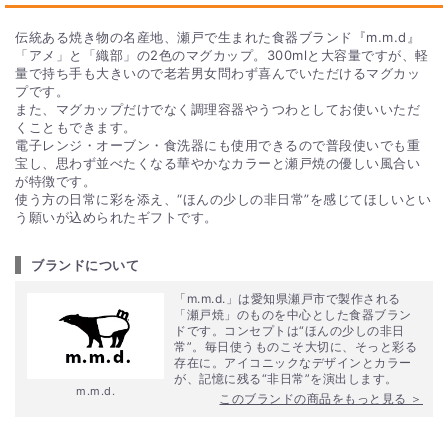
伝統ある焼き物の名産地、瀬戸で生まれた食器ブランド『m.m.d』
「アメ」と「織部」の2色のマグカップ。300mlと大容量ですが、軽
量で持ち手も大きいので老若男女問わず喜んでいただけるマグカッ
プです。
また、マグカップだけでなく調理容器やうつわとしてお使いいただ
くこともできます。
電子レンジ・オーブン・食洗器にも使用できるので普段使いでも重
宝し、思わず並べたくなる華やかなカラーと瀬戸焼の優しい風合い
が特徴です。
使う方の日常に彩を添え、“ほんの少しの非日常”を感じてほしいとい
う願いが込められたギフトです。
ブランドについて
「m.m.d.」は愛知県瀬戸市で製作される
「瀬戸焼」のものを中心とした食器ブラン
ドです。コンセプトは“ほんの少しの非日
常”。毎日使うものこそ大切に、そっと彩る
存在に。アイコニックなデザインとカラー
が、記憶に残る“非日常”を演出します。
m.m.d.
このブランドの商品をもっと見る ＞