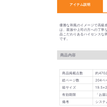
アイテム説明
一部、用途に合わせた専
専用のカタログには結婚
専用の用途は大きく分け
・ブライダル専用カタロ
優雅な和風のイメージで高級
・出産祝い専用のカタロ
は、親族や上司の方への丁寧
・出産内祝い専用のカタ
品こだわりあるハイセンスな
・弔事用のカタログギフ
です。
Q. 人気のカタログ
商品内容
PIARY限定のカタログ
ト」が大変人気です。ギ
算内で充実感のあるギフ
商品掲載点数
約470
Q. たくさん買い
総ページ数
204ペ
箱サイズ
19.5×2
福利厚生や、イベントな
用意しています。詳細は
有効期限
「お届
ご確認ください。
備考
システ
▼詳しくはこちらをご覧