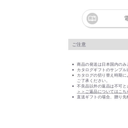
カタログギフト まとめ買
※一部対象外の商品がご
Q. 直送でギフト
は入っていますか？
ご注意
直送ギフトの場合、贈り
ご安心ください。
商品の発送は日本国内のみ
カタログギフトのサンプル
カタログの切り替え時期に
ご了承ください。
不良品以外の返品は不可と
＞＞ご返品についてはこち
直送ギフトの場合、贈り先