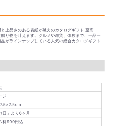
用のカタログギフトがありますのでご注意ください。
の挨拶文など、用途に合わせた内容が載っています。
ると4種類あります。
グギフト
感と上品さのある表紙が魅力のカタログギフト 至高
グギフト
な贈り物を叶えます。グルメや雑貨、体験まで、一品一
ログギフト
商品がラインナップしている人気の総合カタログギフト
ト
ギフトはありますか？
ギフト「ドルチェ」、「グランノーブル」、「シュエッ
フトの質はそのままにコストカットしているので、予
トをお贈りいただけます。
点
たいのですが、割引はありますか？
ージ
7.5×2.5cm
どでたくさんご用意されたい方に、大口注文割引をご
「カタログギフト まとめ買い・大口注文フォーム」を
け日」より6ヶ月
ム料900円込
ください。