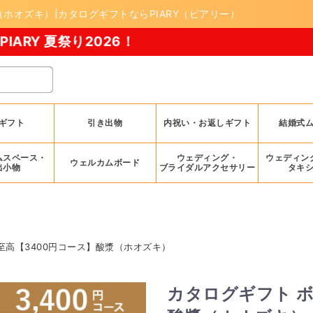
（ホオズキ）|カタログギフトならPIARY（ピアリー）
2026！
ギフト
引き出物
内祝い・お返しギフト
結婚式
ムスペース・
ウェディング・
ウェディン
ウェルカムボード
出小物
ブライダルアクセサリー
タキ
至高【3400円コース】酸漿（ホオズキ）
カタログギフト ボ