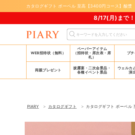
カタログギフト ボーベル 至高【3400円コース】酸漿
8/17(月)まで！PIARY 夏祭り
ペーパーアイテム
WEB招待状（無料）
（招待状・席次表・席
プチ
札）
披露宴・二次会景品・
ウェルカ
両親プレゼント
各種イベント景品
演
PIARY
カタログギフト
カタログギフト ボーベル 