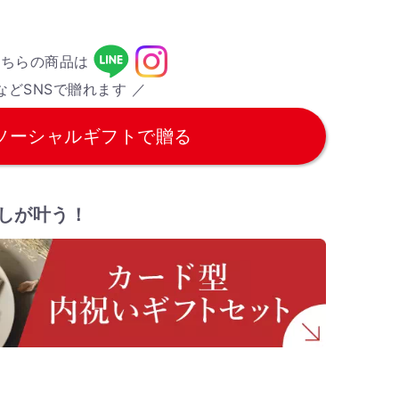
こちらの商品は
などSNSで贈れます ／
ソーシャルギフトで贈る
しが叶う！