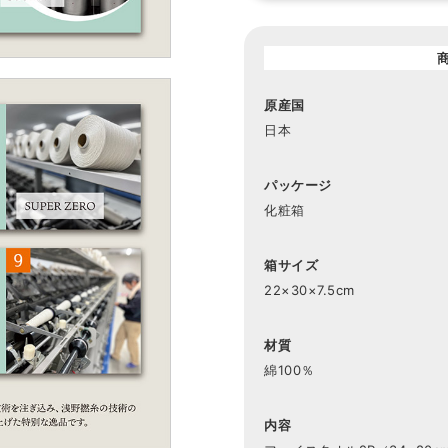
原産国
日本
パッケージ
化粧箱
箱サイズ
22×30×7.5cm
材質
綿100％
内容