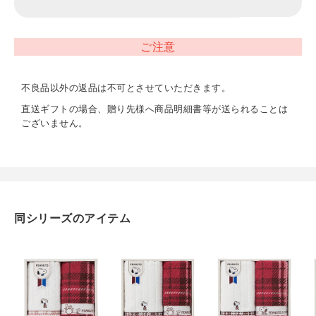
材質
綿100%
ご注意
内容
バスタオル（約600×1200mm）･フェイスタオル（約
不良品以外の返品は不可とさせていただきます。
340×800mm）×各1
直送ギフトの場合、贈り先様へ商品明細書等が送られることは
ございません。
重量
約570g
同シリーズのアイテム