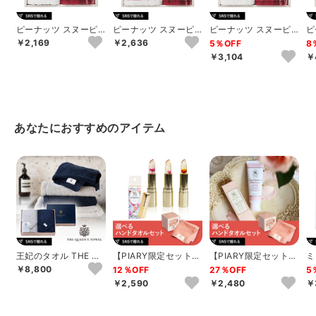
ピーナッツ スヌーピ
ピーナッツ スヌーピ
ピーナッツ スヌーピ
ピ
ー チェック ウォッシ
ー チェック フェイス1
ー チェック フェイス
ー
￥2,169
￥2,636
5％OFF
8
ュタオル2P
P･ウォッシ...
タオル2P
P
￥3,104
￥
あなたにおすすめのアイテム
王妃のタオル THE QU
【PIARY限定セット】
【PIARY限定セット】
ミ
EEN’S TOWEL バス
選べるTHE QUEEN’S
選べるTHE QUEEN’S
ッ
￥8,800
12％OFF
27％OFF
5
タ...
T...
T...
ュ
￥2,590
￥2,480
￥