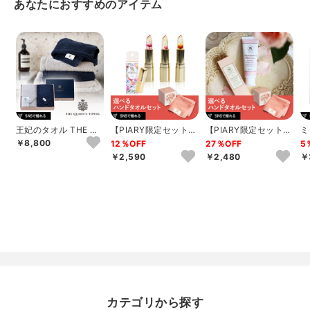
あなたにおすすめのアイテム
王妃のタオル THE QU
【PIARY限定セット】
【PIARY限定セット】
ミ
EEN’S TOWEL バス
選べるTHE QUEEN’S
選べるTHE QUEEN’S
ッ
￥8,800
12％OFF
27％OFF
5
タ...
T...
T...
ュ
￥2,590
￥2,480
￥
カテゴリから探す