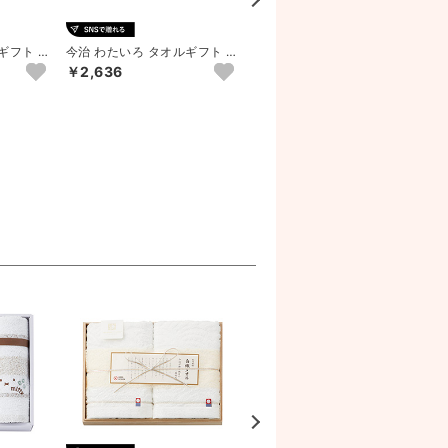
ギフト フ
今治 わたいろ タオルギフト フ
今治 わたいろ タオルギフト フ
...
ェイス2P･ウォッシュタ...
ェイスタオル3P（ブルー...
￥2,636
5％OFF
￥3,104
※品切れ中