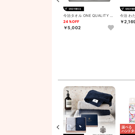
バ
今治 わたいろ タオルギフト バ
今治タオル ONE QUALITY タ
今治 わ
ス1P･フェイスタオル2...
オルセット B
ェイスタオ
￥2,16
9％OFF
24％OFF
￥4,972
￥5,002