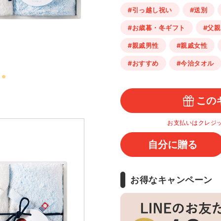
#引っ越し祝い
#送別
#お歳暮・冬ギフト
#父親
#親戚男性
#親戚女性
#おすすめ
#今治タオル
この
お支払いはクレジ
自分に贈る
お得なキャンペーン