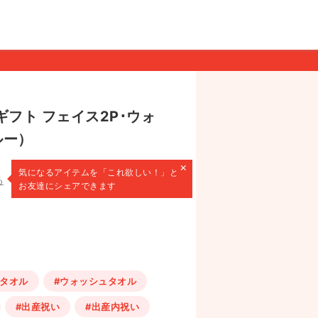
ギフト フェイス2P･ウォ
ルー）
×
気になるアイテムを
「これ欲しい！」と
る
お友達にシェアできます
スタオル
#ウォッシュタオル
#出産祝い
#出産内祝い