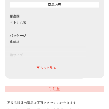
商品内容
原産国
ベトナム製
パッケージ
化粧箱
箱サイズ
約305×405×60mm（入）
材質
綿100%
ご注意
内容
フェイスタオル（約340×750mm）･ゲストタオル（約
不良品以外の返品は不可とさせていただきます。
340×350mm）×各2