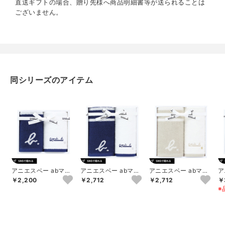
直送ギフトの場合、贈り先様へ商品明細書等が送られることは
ございません。
重量
約615g
同シリーズのアイテム
アニエスベー abマリ
アニエスベー abマリ
アニエスベー abマリ
ア
ニエール ゲストタオ
ニエール フェイス1P･
ニエール フェイス1P･
ニ
￥2,200
￥2,712
￥2,712
￥
ル2P（ダーク...
ゲストタオ...
ゲストタオ...
オ
※