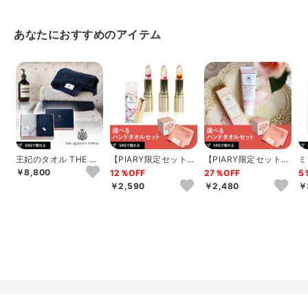
あなたにおすすめのアイテム
王妃のタオル THE QU
【PIARY限定セット】
【PIARY限定セット】
ミ
EEN’S TOWEL バス
選べるTHE QUEEN’S
選べるTHE QUEEN’S
ッ
￥8,800
12％OFF
27％OFF
5
タ...
T...
T...
ュ
￥2,590
￥2,480
￥