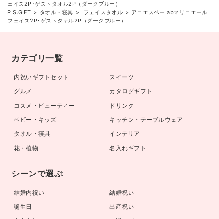
ェイス2P･ゲストタオル2P（ダークブルー）
P.S.GIFT
タオル・寝具
フェイスタオル
アニエスベー abマリニエール
フェイス2P･ゲストタオル2P（ダークブルー）
カテゴリ一覧
内祝いギフトセット
スイーツ
グルメ
カタログギフト
コスメ・ビューティー
ドリンク
ベビー・キッズ
キッチン・テーブルウェア
タオル・寝具
インテリア
花・植物
名入れギフト
シーンで選ぶ
結婚内祝い
結婚祝い
誕生日
出産祝い