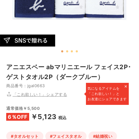
アニエスベー abマリニエール フェイス2P･
ゲストタオル2P（ダークブルー）
×
商品番号：jgal0663
気になるアイテムを
「これ欲しい！」と
「これ欲しい！」シェアする
お友達にシェアできます
通常価格￥5,500
￥5,123
6％OFF
税込
#タオルセット
#フェイスタオル
#結婚祝い