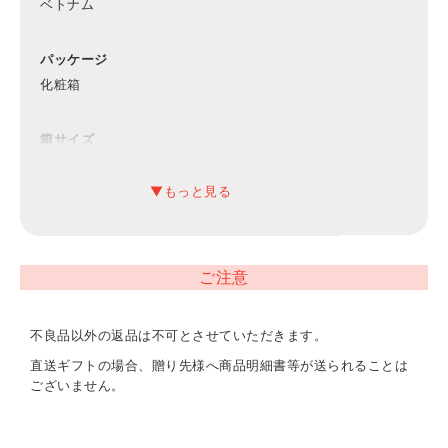
ベトナム
パッケージ
化粧箱
箱サイズ
19×26×6.4cm
材質
オ−ガニックコットン100％
ご注意
内容
オ−ガニックバスポンチョ（60×120cm）
不良品以外の返品は不可とさせていただきます。
直送ギフトの場合、贈り先様へ商品明細書等が送られることは
ございません。