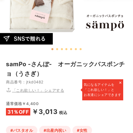
samPo -さんぽ- オーガニックバスポンチ
ョ（うさぎ）
×
商品番号：jtkd0482
気になるアイテムを
「これ欲しい！」と
「これ欲しい！」シェアする
お友達にシェアできます
通常価格￥4,400
￥3,013
31％OFF
税込
#バスタオル
#出産内祝い
#女性