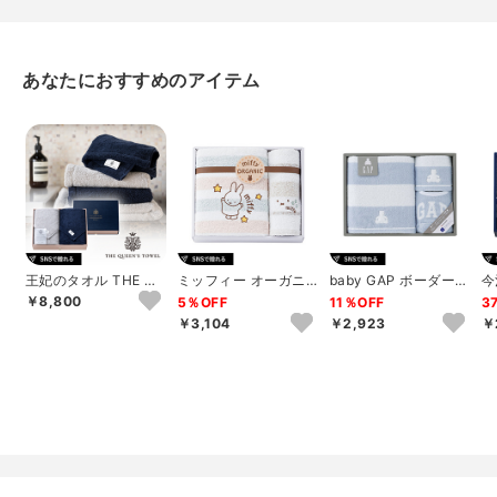
あなたにおすすめのアイテム
王妃のタオル THE QU
ミッフィー オーガニ
baby GAP ボーダーベ
今
EEN’S TOWEL バス
ック バス1P･ウォッシ
ア バス1P･ウォッシュ
ル
￥8,800
5％OFF
11％OFF
3
タ...
ュタオル1P
タオ...
￥3,104
￥2,923
￥