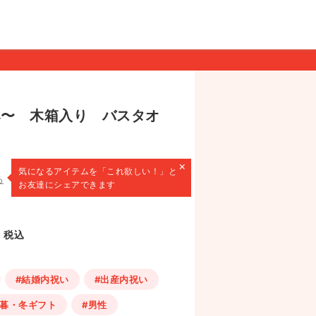
み〜 木箱入り バスタオ
×
気になるアイテムを
「これ欲しい！」と
る
お友達にシェアできます
税込
#結婚内祝い
#出産内祝い
歳暮・冬ギフト
#男性