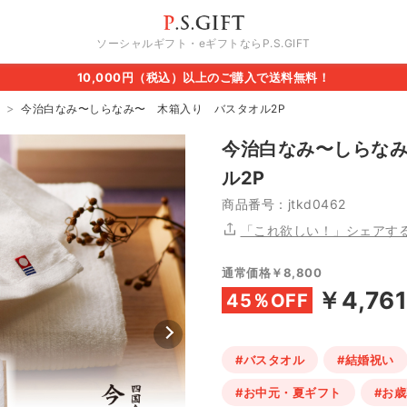
ソーシャルギフト・eギフトならP.S.GIFT
10,000円（税込）以上のご購入で送料無料！
今治白なみ〜しらなみ〜 木箱入り バスタオル2P
今治白なみ〜しらな
ル2P
商品番号：jtkd0462
「これ欲しい！」シェアす
通常価格￥8,800
￥4,761
45％OFF
#バスタオル
#結婚祝い
#お中元・夏ギフト
#お