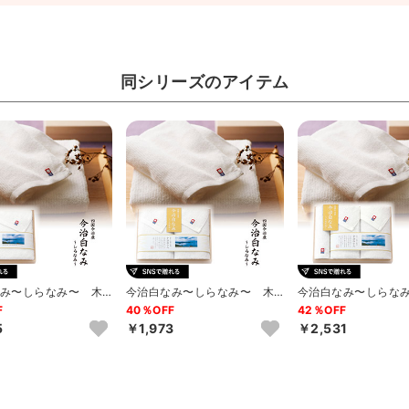
同シリーズのアイテム
み〜しらなみ〜 木
今治白なみ〜しらなみ〜 木
今治白なみ〜しらな
フェイスタオル1P・
箱入り フェイスタオル2P
箱入り フェイスタオ
F
40％OFF
42％OFF
ハ...
5
￥1,973
￥2,531