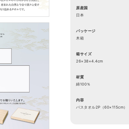
原産国
日本
パッケージ
木箱
箱サイズ
26×38×4.4cm
材質
綿100％
内容
バスタオル2P（60×115cm）