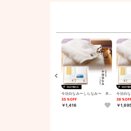
今治白なみ〜しらなみ〜 木
今治白なみ〜しらなみ〜 木
今治白な
箱入り バスタオル2P・ハン
箱入り ハンドタオル2P
箱入り 
46％OFF
35％OFF
38％OF
ド...
ハ...
￥5,876
￥1,416
￥1,69