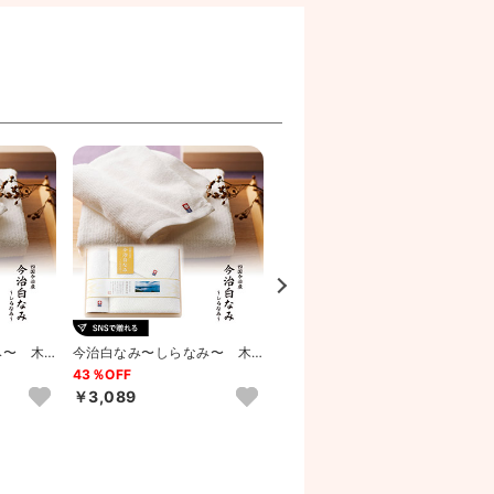
み〜 木
今治白なみ〜しらなみ〜 木
今治白なみ〜しらなみ〜 木
ル2P・
箱入り バスタオル1P・ハン
箱入り バスタオル2P
43％OFF
45％OFF
ド...
ド
￥3,089
￥4,761