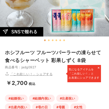
ホシフルーツ フルーツパーラーの凍らせて
食べるシャーベット 彩果しずく 8袋
×
商品番号：jadg0927
気になるアイテムを
「これ欲しい！」と
「これ欲しい！」シェアする
お友達にシェアできます
￥2,700
税込
#結婚祝い
#結婚内祝い
#出産祝い
#出産内祝い
#母の日
#母親
#女性