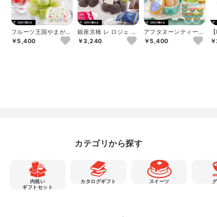
フルーツ王国やまが
銀座京橋 レ ロジェ エ
アフタヌーンティー・
【
た ひんやり果実
ギュスキロール ショ
ティールーム ジェラ
ル
￥5,400
￥3,240
￥5,400
￥
コラアイスボ...
ートギフトC 1...
ア
カテゴリから探す
内祝い
カタログギフト
スイーツ
ギフトセット