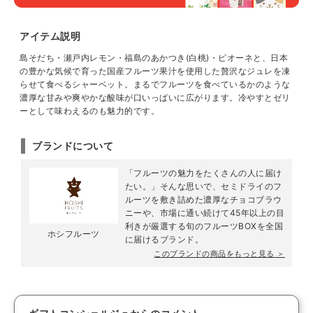
アイテム説明
島そだち・瀬戸内レモン・福島のあかつき(白桃)・ピオーネと、日本
の豊かな気候で育った国産フルーツ果汁を使用した贅沢なジュレを凍
らせて食べるシャーベット。まるでフルーツを食べているかのような
濃厚な甘みや爽やかな酸味が口いっぱいに広がります。冷やすとゼリ
ーとして味わえるのも魅力的です。
ブランドについて
「フルーツの魅力をたくさんの人に届け
たい。」そんな思いで、セミドライのフ
ルーツを敷き詰めた濃厚なチョコブラウ
ニーや、市場に通い続けて45年以上の目
利きが厳選する旬のフルーツBOXを全国
ホシフルーツ
に届けるブランド。
このブランドの商品をもっと見る ＞