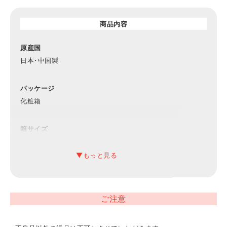
商品内容
原産国
日本･中国製
パッケージ
化粧箱
箱サイズ
約190×200×65mm（入）
内容
食器用洗剤オレンジ&ライムの香り（300ml）･スポンジ×各
1、タオルハンカチ（220×220mm）×2
ご注意
重量