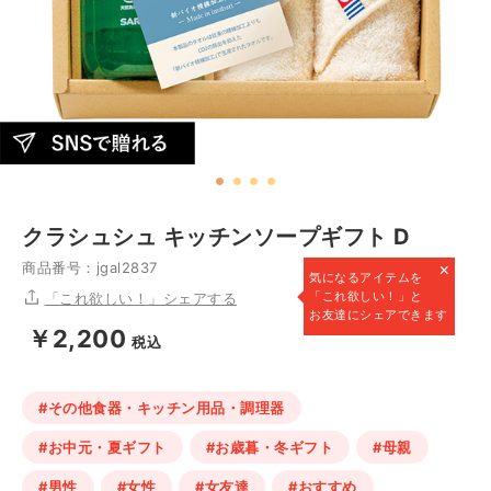
クラシュシュ キッチンソープギフト D
×
商品番号：jgal2837
気になるアイテムを
「これ欲しい！」と
「これ欲しい！」シェアする
お友達にシェアできます
￥2,200
税込
#その他食器・キッチン用品・調理器
#お中元・夏ギフト
#お歳暮・冬ギフト
#母親
#男性
#女性
#女友達
#おすすめ