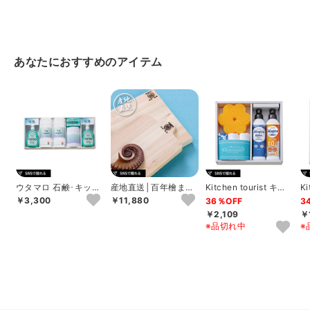
あなたにおすすめのアイテム
ウタマロ 石鹸･キッチ
産地直送│百年檜まな
Kitchen tourist キッ
Ki
ン洗剤ギフト D
板 大
チンソープギフトC
チ
￥3,300
￥11,880
36％OFF
3
￥2,109
￥
※品切れ中
※