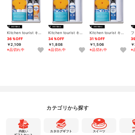
Kitchen tourist キッ
Kitchen tourist キッ
Kitchen tourist キッ
フ
チンソープギフトC
チンソープギフトB
チンソープギフトA
洗
36％OFF
34％OFF
31％OFF
3
￥2,109
￥1,808
￥1,506
￥
※品切れ中
※品切れ中
※品切れ中
※
カテゴリから探す
内祝い
カタログギフト
スイーツ
ギフトセット