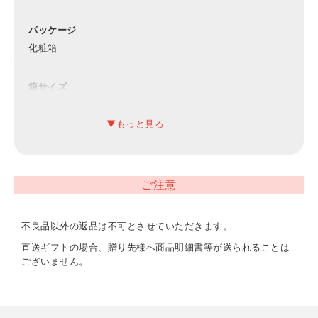
パッケージ
化粧箱
箱サイズ
20×30×6.7cm
材質
耐熱ポリプロピレン
ご注意
内容
正角型:9.4×10.9×6.1cm(330ml)×1、丸
不良品以外の返品は不可とさせていただきます。
型:9.4×10.6×6.1cm(270ml)・小判
型:8.8×12.6×6.2cm(310ml)×各2
直送ギフトの場合、贈り先様へ商品明細書等が送られることは
ございません。
重量
480g