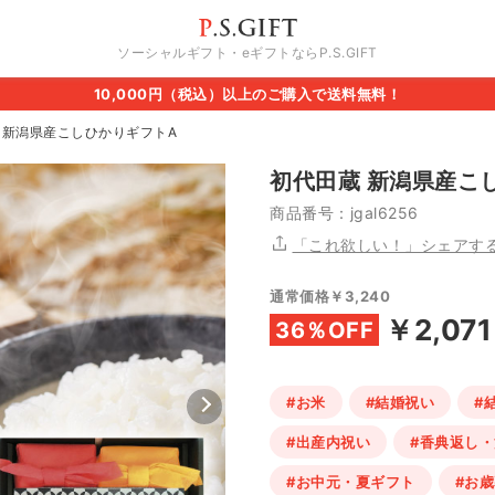
ソーシャルギフト・eギフトならP.S.GIFT
10,000円（税込）以上のご購入で送料無料！
 新潟県産こしひかりギフトA
初代田蔵 新潟県産こ
商品番号：jgal6256
「これ欲しい！」シェアす
通常価格￥3,240
￥2,071
36％OFF
#お米
#結婚祝い
#
#出産内祝い
#香典返し
#お中元・夏ギフト
#お