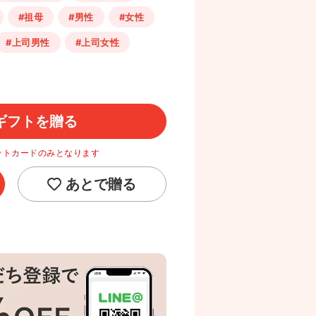
#祖母
#男性
#女性
#上司男性
#上司女性
ギフトを贈る
ットカードのみとなります
あとで贈る