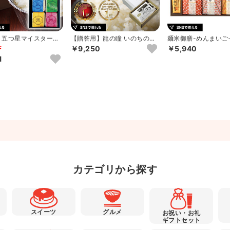
 五つ星マイスター厳
【贈答用】龍の瞳 いのちの壱
麺米御膳-めんまいご
県産こしひかり味わ
2025年 岐阜県飛騨産 ...
￥9,250
￥5,940
F
1
カテゴリから探す
スイーツ
グルメ
お祝い・お礼
ギフトセット