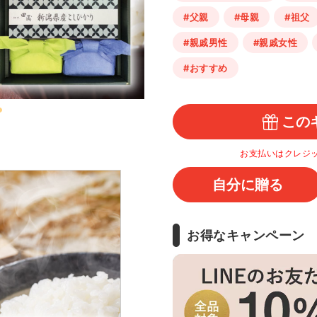
#父親
#母親
#祖父
#親戚男性
#親戚女性
#おすすめ
この
お支払いはクレジ
自分に贈る
お得なキャンペーン