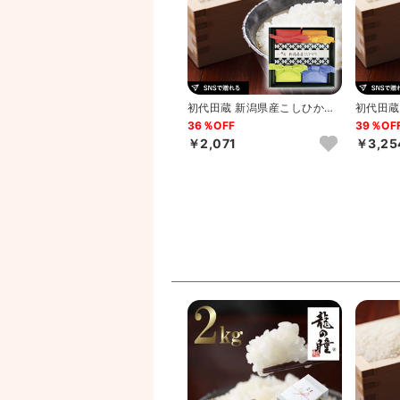
初代田蔵 新潟県産こしひかり
初代田蔵
ギフトA
ギフトB
36％OFF
39％OF
￥2,071
￥3,25