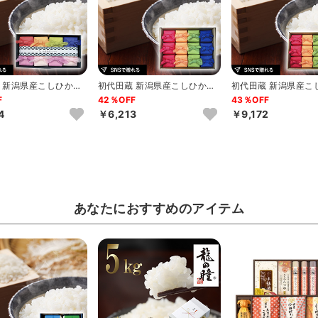
 新潟県産こしひかり
初代田蔵 新潟県産こしひかり
初代田蔵 新潟県産こ
ギフトC
ギフトD
F
42％OFF
43％OFF
4
￥6,213
￥9,172
あなたにおすすめのアイテム