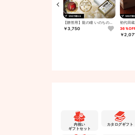
美食ファクトリー こだわり調
【贈答用】龍の瞳 いのちの壱
初代田蔵
味料とお米ギフトC
2025年 岐阜県飛騨産 ...
選・新潟
￥3,750
12％OFF
36％OF
い...
￥5,475
￥2,07
内祝い
カタログギフト
ギフトセット