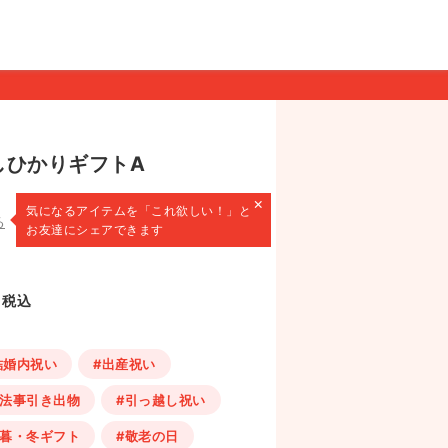
しひかりギフトA
×
気になるアイテムを
「これ欲しい！」と
る
お友達にシェアできます
税込
結婚内祝い
#出産祝い
・法事引き出物
#引っ越し祝い
歳暮・冬ギフト
#敬老の日