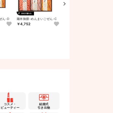
ぜん-D
麺米御膳-めんまいごぜん-C
麺米御膳-めんまいごぜん-B
￥4,752
￥3,564
コスメ・
結婚式
ビューティー
引き出物