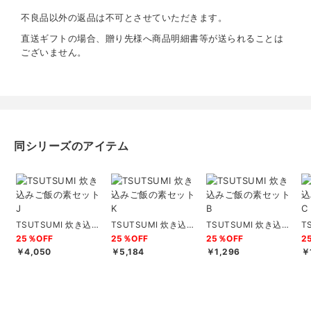
不良品以外の返品は不可とさせていただきます。
直送ギフトの場合、贈り先様へ商品明細書等が送られることは
ございません。
同シリーズのアイテム
TSUTSUMI 炊き込み
TSUTSUMI 炊き込み
TSUTSUMI 炊き込み
T
ご飯の素セットJ
ご飯の素セットK
ご飯の素セットB
ご
25％OFF
25％OFF
25％OFF
2
￥4,050
￥5,184
￥1,296
￥