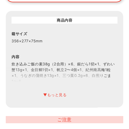
商品内容
箱サイズ
356×277×75mm
内容
炊き込みご飯の素38g（2合用）×6、銀だら1切×1、ずわい
蟹13g×1、金目鯛1切×1、帆立2〜4個×1、紀州南高梅1粒
×1、うなぎの蒲焼き13g×1、三つ葉0.2g×6、白煎りごま
1g×6
賞味期限
6ヶ月
ご注意
アレルギー表示
小麦・かに・ごま・大豆・鶏肉・りんご