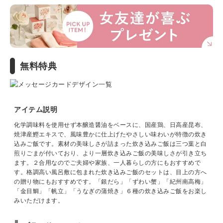
無料特典
アイテム説明
化学調味料を使用せず本醸造醤油をベースに、国産鶏、日高産昆布、
焼津産鰹エキスで、風味豊かに仕上げたやさしい味わいが特徴の炊き
込みご飯です。素材の美味しさが詰まった炊き込みご飯は三つ葉と白
煎りごまが付いており、より一層炊き込みご飯の美味しさが引き立ち
ます。２合用なのでご夫婦や家族、一人暮らしの方にもおすすめで
す。格調高い風呂敷に包まれた炊き込みご飯のセットは、目上の方へ
の贈り物にもおすすめです。「銀だら」「ずわい蟹」「紀州南高梅」
「金目鯛」「帆立」「うなぎの蒲焼き」６種の炊き込みご飯をお楽し
みいただけます。