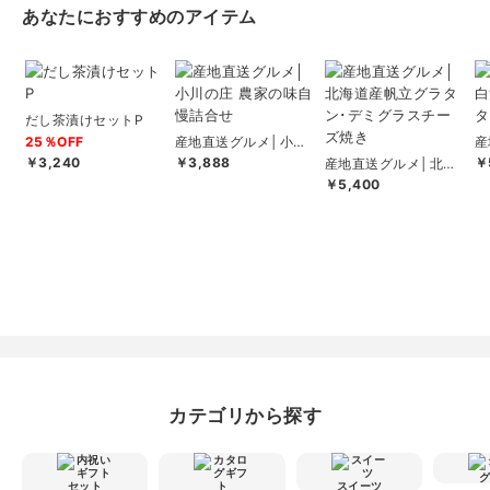
あなたにおすすめのアイテム
だし茶漬けセットP
25％OFF
産地直送グルメ│小川
産
の庄 農家の味自慢詰
高
￥3,240
￥3,888
￥
産地直送グルメ│北海
合せ
ア
道産帆立グラタン･デ
￥5,400
ミグラスチーズ焼...
カテゴリから探す
スイーツ