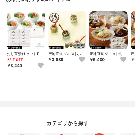
だし茶漬けセットP
産地直送グルメ│小川
産地直送グルメ│北海
産
の庄 農家の味自慢詰
道産帆立グラタン･デ
高
￥3,888
￥5,400
￥
25％OFF
合せ
ミグラスチーズ焼...
ア
￥3,240
カテゴリから探す