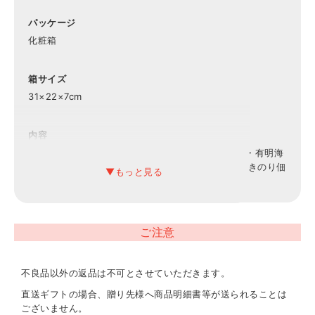
パッケージ
化粧箱
箱サイズ
31×22×7cm
内容
北海道産鰊フレーク50g・鹿児島県産鰹節(2g×3）・有明海
産味附海苔(8切10枚）・まぐろ油漬け70g×各1、焼きのり佃
煮85g×2
重量
ご注意
1kg
不良品以外の返品は不可とさせていただきます。
アレルギー表示
小麦・えび
直送ギフトの場合、贈り先様へ商品明細書等が送られることは
ございません。