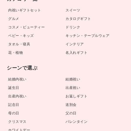
内祝いギフトセット
スイーツ
グルメ
カタログギフト
コスメ・ビューティー
ドリンク
ベビー・キッズ
キッチン・テーブルウェア
タオル・寝具
インテリア
花・植物
名入れギフト
シーンで選ぶ
結婚内祝い
結婚祝い
誕生日
出産祝い
出産内祝い
お返しギフト
記念日
送別会
母の日
父の日
クリスマス
バレンタイン
ホワイトデー