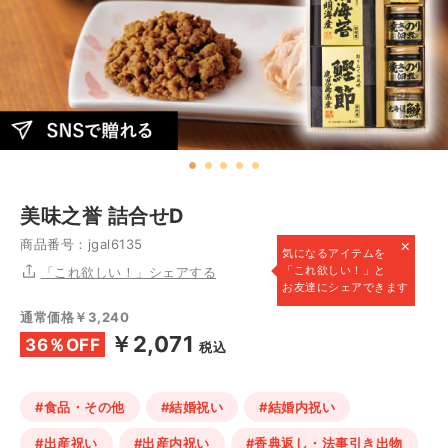
美味之誉 詰合せD
×
商品番号：jgal6135
気になるアイテムを
「これ欲しい！」と
「これ欲しい！」シェアする
お友達にシェアできます
通常価格￥3,240
￥2,071
36％OFF
税込
#食品・その他
#結婚祝い
#結婚内祝い
#出産祝い
#出産内祝い
#香典返し・法事引き出物