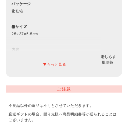
パッケージ
化粧箱
箱サイズ
25×37×5.5cm
内容
焼海苔（8切8枚×2）・海苔茶漬け（5.4g×4）・海老しらす
ふりかけ（3g×3）・紀州梅干し(1粒×2)×各1、かに風味茶
碗蒸しの素(2食分)×3
重量
ご注意
375g
不良品以外の返品は不可とさせていただきます。
アレルギー表示
小麦・乳・えび・かに
直送ギフトの場合、贈り先様へ商品明細書等が送られることは
ございません。