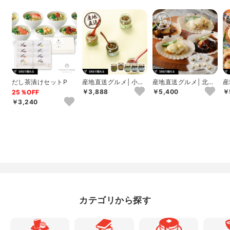
だし茶漬けセットP
産地直送グルメ│小川
産地直送グルメ│北海
産
の庄 農家の味自慢詰
道産帆立グラタン･デ
高
￥3,888
￥5,400
￥
25％OFF
合せ
ミグラスチーズ焼...
ア
￥3,240
カテゴリから探す