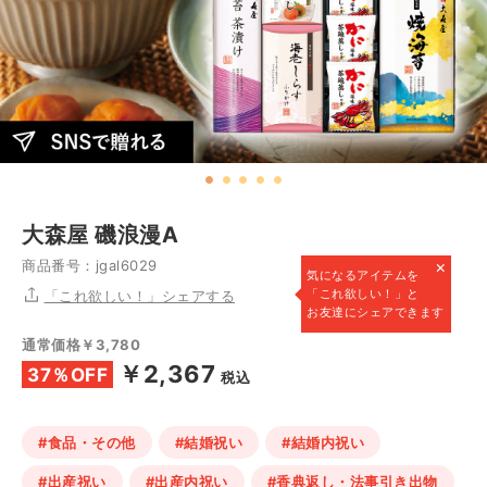
大森屋 磯浪漫A
×
商品番号：jgal6029
気になるアイテムを
「これ欲しい！」と
「これ欲しい！」シェアする
お友達にシェアできます
通常価格￥3,780
￥2,367
37％OFF
税込
#食品・その他
#結婚祝い
#結婚内祝い
#出産祝い
#出産内祝い
#香典返し・法事引き出物