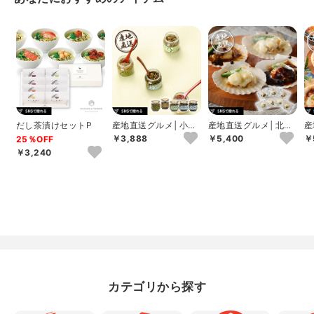
だし茶漬けセットP
産地直送グルメ│小川
産地直送グルメ│北海
産
の庄 農家の味自慢詰
道産帆立グラタン･デ
高
￥3,888
￥5,400
￥
25％OFF
合せ
ミグラスチーズ焼...
ア
￥3,240
カテゴリから探す