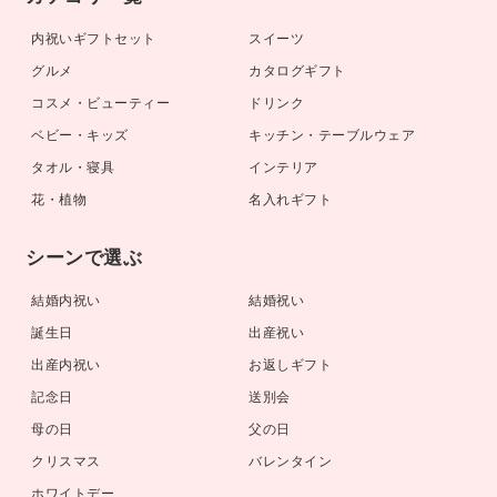
内祝いギフトセット
スイーツ
グルメ
カタログギフト
コスメ・ビューティー
ドリンク
ベビー・キッズ
キッチン・テーブルウェア
タオル・寝具
インテリア
花・植物
名入れギフト
シーンで選ぶ
結婚内祝い
結婚祝い
誕生日
出産祝い
出産内祝い
お返しギフト
記念日
送別会
母の日
父の日
クリスマス
バレンタイン
ホワイトデー