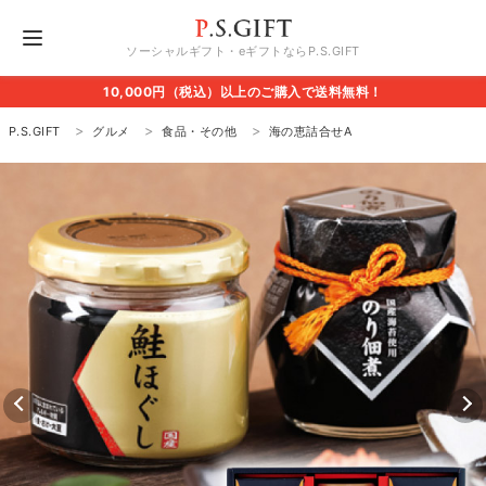
ソーシャルギフト・eギフトならP.S.GIFT
10,000円（税込）以上のご購入で送料無料！
P.S.GIFT
グルメ
食品・その他
海の恵詰合せA