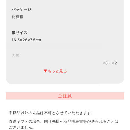
パッケージ
化粧箱
箱サイズ
16.5×26×7.5cm
内容
鮭ほぐし50g・のり佃煮80g×各1、かつおだし（4g×8）×2
重量
750g
ご注意
アレルギー表示
小麦・乳
不良品以外の返品は不可とさせていただきます。
直送ギフトの場合、贈り先様へ商品明細書等が送られることは
ございません。