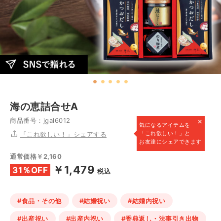
海の恵詰合せA
×
商品番号：jgal6012
気になるアイテムを
「これ欲しい！」と
「これ欲しい！」シェアする
お友達にシェアできます
通常価格￥2,160
￥1,479
31％OFF
税込
#食品・その他
#結婚祝い
#結婚内祝い
#出産祝い
#出産内祝い
#香典返し・法事引き出物