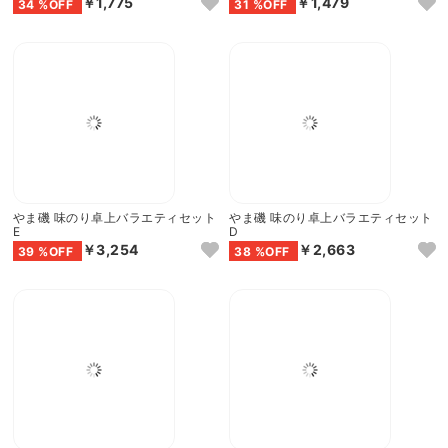
みのり工房 みちのく寒流のり・鹿児
みのり工房 みちのく寒流のり・鹿児
島茶 詰合せB
島茶 詰合せA
￥1,775
￥1,479
34 %OFF
31 %OFF
やま磯 味のり卓上バラエティセット
やま磯 味のり卓上バラエティセット
E
D
￥3,254
￥2,663
39 %OFF
38 %OFF