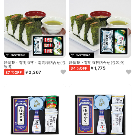
静岡茶・有明海苔・南高梅詰合せ(包
静岡茶・有明海苔詰合せ(包装済)
装済)
￥1,775
34 %OFF
￥2,367
37 %OFF