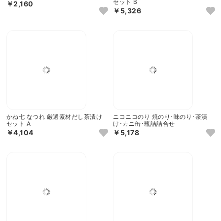
味工房 海鮮ふりかけ B
かね七 なつれ 厳選素材だし茶漬け
セット B
￥2,160
￥5,326
かね七 なつれ 厳選素材だし茶漬け
ニコニコのり 焼のり･味のり･茶漬
セット A
け･カニ缶･瓶詰詰合せ
￥4,104
￥5,178