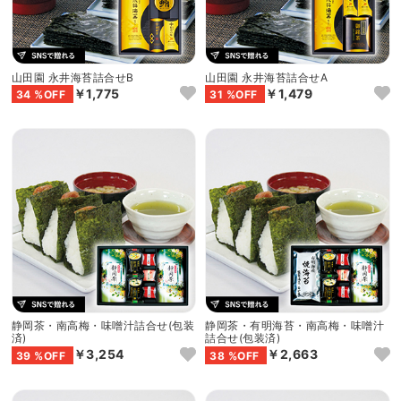
山田園 永井海苔詰合せB
山田園 永井海苔詰合せA
￥1,775
￥1,479
34 %OFF
31 %OFF
静岡茶・南高梅・味噌汁詰合せ(包装
静岡茶・有明海苔・南高梅・味噌汁
済)
詰合せ(包装済)
￥3,254
￥2,663
39 %OFF
38 %OFF