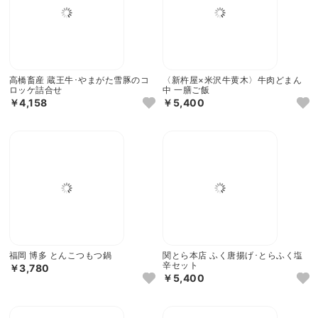
高橋畜産 蔵王牛･やまがた雪豚のコ
〈新杵屋×米沢牛黄木〉牛肉どまん
ロッケ詰合せ
中 一膳ご飯
￥4,158
￥5,400
福岡 博多 とんこつもつ鍋
関とら本店 ふく唐揚げ･とらふく塩
辛セット
￥3,780
￥5,400