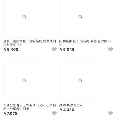
鳥取「山陰大松」氷温熟成 簡単便利
紀和農園 紀州南高梅 夢葵 彩の舞25
な惣菜ギフト
粒
￥5,400
￥6,048