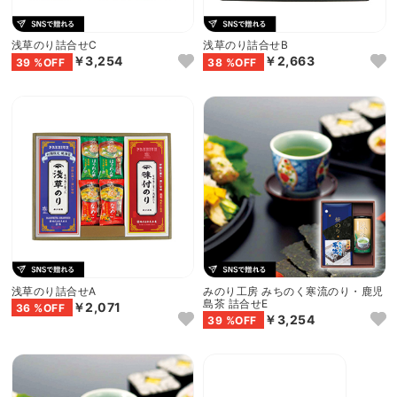
浅草のり詰合せC
浅草のり詰合せB
￥3,254
￥2,663
39 %OFF
38 %OFF
浅草のり詰合せA
みのり工房 みちのく寒流のり・鹿児
島茶 詰合せE
￥2,071
36 %OFF
￥3,254
39 %OFF