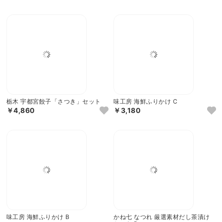
わさび葉寿しうめもり うるわし手鞠
静岡 焼津おでん
わさび葉寿し15個
￥4,320
￥7,075
栃木 宇都宮餃子「さつき」セット
味工房 海鮮ふりかけ C
￥4,860
￥3,180