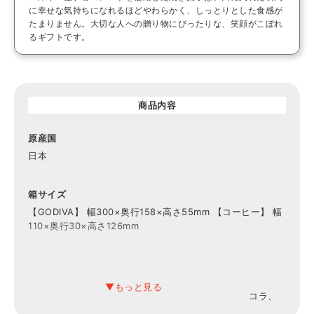
に幸せな気持ちになれるほどやわらかく、しっとりとした食感が
たまりません。大切な人への贈り物にぴったりな、笑顔がこぼれ
るギフトです。
商品内容
原産国
日本
箱サイズ
【GODIVA】 幅300×奥行158×高さ55mm 【コーヒー】 幅
110×奥行30×高さ126mm
内容
【GODIVA】
ケーク×3（ショコラ ブラン エ ノワドゥココ、ショコラ、
抹茶 各1）