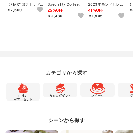
【PIARY限定】サダハ
Speciality Coffeeセ
2023年モンドセレク
ミ
ル アオキ パリ コフレ
ットC
ション銀賞受賞 セイ
キ
￥2,600
￥
25％OFF
41％OFF
アソー...
コー珈琲＆和洋...
フ
￥2,430
￥1,905
カテゴリから探す
内祝い
カタログギフト
スイーツ
ギフトセット
シーンから探す