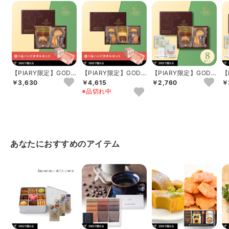
【PIARY限定】GODIV
【PIARY限定】GODIV
【PIARY限定】GODIV
【
A パティスリー アソ
A パティスリー アソ
A パティスリーアソー
A
￥3,630
￥4,615
￥2,760
￥
ートメ...
ートメ...
トメン...
ト
※品切れ中
あなたにおすすめのアイテム