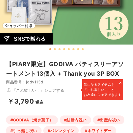
【PIARY限定】GODIVA パティスリーアソ
ートメント13個入 + Thank you 3P BOX
×
商品番号：jgdv115d
気になるアイテムを
「これ欲しい！」と
「これ欲しい！」シェアする
お友達にシェアできます
￥3,790
税込
#GODIVA（焼き菓子）
#結婚内祝い
#出産内祝い
#引っ越し祝い
#バレンタイン
#ホワイトデー