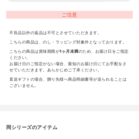
カカオフィナンシェ×4 （ショコラ、ジャンドゥーヤ 各2）
フールセック×6（ホワイトチョコレート 2、ダークチョコ
ご注意
レート 4）
【コーヒー】
ドリップコーヒー3P
不良品以外の返品は不可とさせていただきます。
こちらの商品は、のし・ラッピング対象外となっております。
賞味期限
こちらの商品は賞味期限が
1ヶ月未満
のため、お届け日をご指定
1週間以上
ください。
お届け日のご指定がない場合、最短のお届け日にてお手配をさ
せていただきます。あらかじめご了承ください。
アレルギー表示
乳成分、卵、小麦、大豆、アーモンド、りんご、オレンジ、
直送ギフトの場合、贈り先様へ商品明細書等が送られることは
マカダミアナッツ
ございません。
同シリーズのアイテム