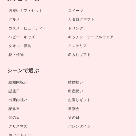
内祝いギフトセット
スイーツ
グルメ
カタログギフト
コスメ・ビューティー
ドリンク
ベビー・キッズ
キッチン・テーブルウェア
タオル・寝具
インテリア
花・植物
名入れギフト
シーンで選ぶ
結婚内祝い
結婚祝い
誕生日
出産祝い
出産内祝い
お返しギフト
記念日
送別会
母の日
父の日
クリスマス
バレンタイン
ホワイトデー