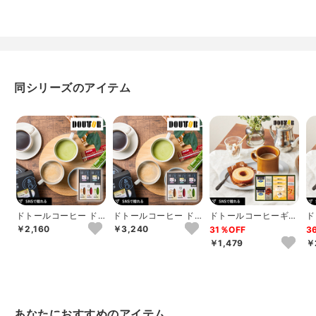
同シリーズのアイテム
ドトールコーヒー ド
ドトールコーヒー ド
ドトールコーヒーギフ
ド
リップ&インスタント
リップ&インスタント
トA
ト
￥2,160
￥3,240
31％OFF
3
ミックスセット ...
ミックスセット ...
￥1,479
￥
あなたにおすすめのアイテム