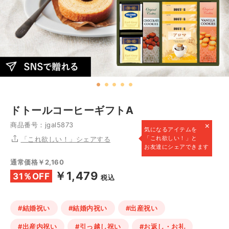
ドトールコーヒーギフトA
×
商品番号：jgal5873
気になるアイテムを
「これ欲しい！」と
「これ欲しい！」シェアする
お友達にシェアできます
通常価格￥2,160
￥1,479
31％OFF
税込
#結婚祝い
#結婚内祝い
#出産祝い
#出産内祝い
#引っ越し祝い
#お返し・お礼