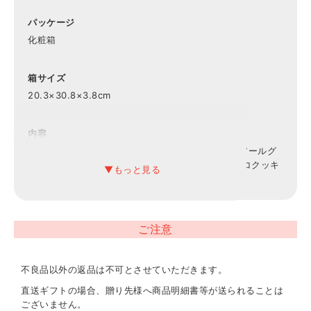
パッケージ
化粧箱
箱サイズ
20.3×30.8×3.8cm
内容
ドトールドリップコーヒーアロマブレンド7g×3、アールグ
レイ紅茶ティーバッグ（NELSONS）2g×12、チョコクッキ
ー30g・バニラクッキー30g×各1
重量
ご注意
330g
不良品以外の返品は不可とさせていただきます。
アレルギー表示
小麦・卵・乳
直送ギフトの場合、贈り先様へ商品明細書等が送られることは
ございません。