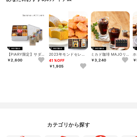
【PIARY限定】サダハ
2023年モンドセレク
ミカド珈琲 MAJOリ
ホ
ル アオキ パリ コフレ
ション銀賞受賞 セイ
キッドコーヒー無糖ギ
実
￥2,600
￥3,240
￥
41％OFF
アソー...
コー珈琲＆和洋...
フト
個
￥1,905
カテゴリから探す