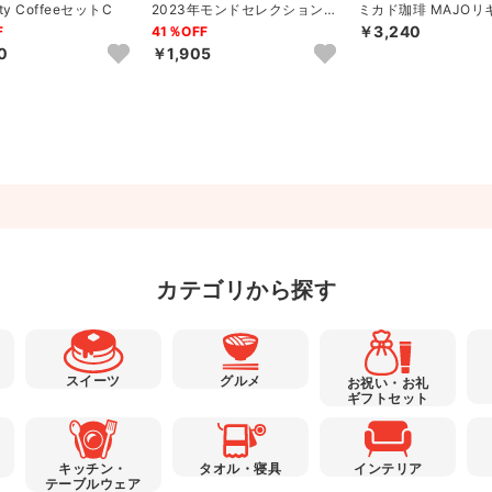
lity CoffeeセットC
2023年モンドセレクション銀
ミカド珈琲 MAJOリ
賞受賞 セイコー珈琲＆和洋...
ーヒー無糖ギフト
￥3,240
F
41％OFF
0
￥1,905
カテゴリから探す
スイーツ
グルメ
お祝い・お礼
ギフトセット
キッチン・
タオル・寝具
インテリア
テーブルウェア