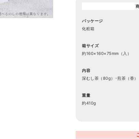
パッケージ
化粧箱
箱サイズ
約160×160×75mm（入）
内容
深むし茶（80g）･煎茶（香）（
重量
約410g