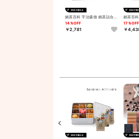
銘茶百科 宇治森徳 銘茶詰合せ
銘茶百科
優舞 B
優舞 C
14％OFF
17％OF
￥2,781
￥4,43