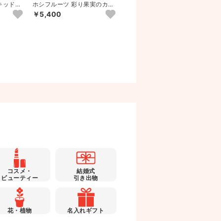
キッドコ
ホシフルーツ 彩り果実のカフ
スターバックスコーヒー&スイ
ェギフト 14個
ーツギフト B
￥5,400
￥3,240
コスメ・
結婚式
ビューティー
引き出物
花・植物
名入れギフト