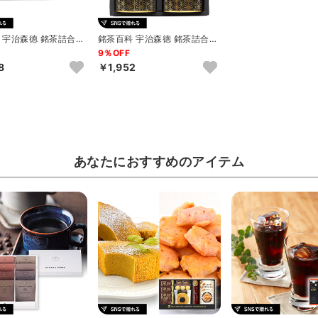
 宇治森徳 銘茶詰合せ
銘茶百科 宇治森徳 銘茶詰合せ
優舞 A
F
9％OFF
8
￥1,952
あなたにおすすめのアイテム