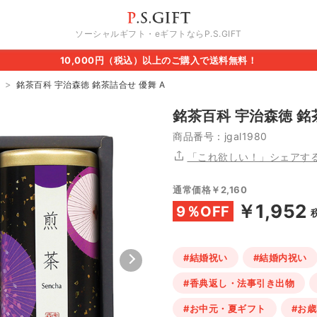
ソーシャルギフト・eギフトならP.S.GIFT
10,000円（税込）以上のご購入で送料無料！
銘茶百科 宇治森徳 銘茶詰合せ 優舞 A
銘茶百科 宇治森徳 銘
商品番号：jgal1980
「これ欲しい！」シェアす
通常価格￥2,160
￥1,952
9％OFF
#結婚祝い
#結婚内祝い
#香典返し・法事引き出物
#お中元・夏ギフト
#お