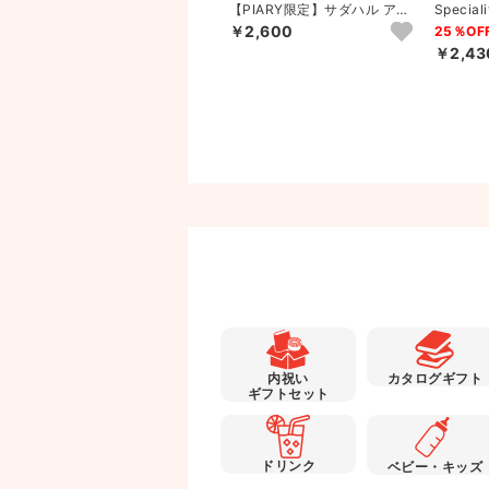
ドトールコーヒー＆リワード
【PIARY限定】サダハル アオ
Specia
タイム彩り洋菓子セットB
キ パリ コフレ アソー...
￥2,600
12％OFF
25％OF
￥2,368
￥2,43
内祝い
カタログギフト
ギフトセット
ドリンク
ベビー・キッズ