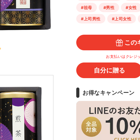
#祖母
#男性
#女性
#上司男性
#上司女性
この
お支払いはクレジ
自分に贈る
お得なキャンペーン