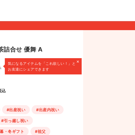
茶詰合せ 優舞 A
×
気になるアイテムを
「これ欲しい！」と
る
お友達にシェアできます
税込
#出産祝い
#出産内祝い
#引っ越し祝い
歳暮・冬ギフト
#祖父