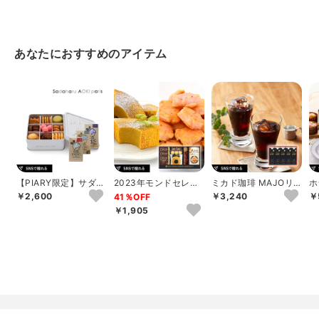
あなたにおすすめのアイテム
【PIARY限定】サダハ
2023年モンドセレク
ミカド珈琲 MAJOリ
ホ
ル アオキ パリ コフレ
ション銀賞受賞 セイ
キッドコーヒー無糖ギ
実
￥2,600
￥3,240
￥
41％OFF
アソー...
コー珈琲＆和洋...
フト
個
￥1,905