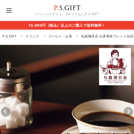
ソーシャルギフト・eギフトならP.S.GIFT
10,000円（税込）以上のご購入で送料無料！
P.S.GIFT
ドリンク
コーヒー・お茶
丸福珈琲店 伝承香味ブレンド詰合