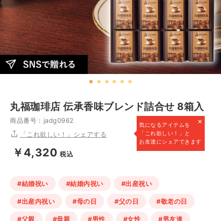
丸福珈琲店 伝承香味ブレンド詰合せ 8箱入
×
商品番号：jadg0962
気になるアイテムを
「これ欲しい！」と
「これ欲しい！」シェアする
お友達にシェアできます
￥4,320
税込
#結婚祝い
#結婚内祝い
#出産祝い
#出産内祝い
#母の日
#父の日
#敬老の日
#父親
#母親
#男性
#女性
#男友達