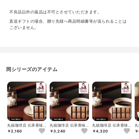
不良品以外の返品は不可とさせていただきます。
直送ギフトの場合、贈り先様へ商品明細書等が送られることは
ございません。
同シリーズのアイテム
丸福珈琲店 伝承香味
丸福珈琲店 伝承香味
丸福珈琲店 伝承香味
丸
ブレンド詰合せ 4箱入
ブレンド詰合せ 6箱入
ブレンド詰合せ 8箱入
ー
￥2,160
￥3,240
￥4,320
￥