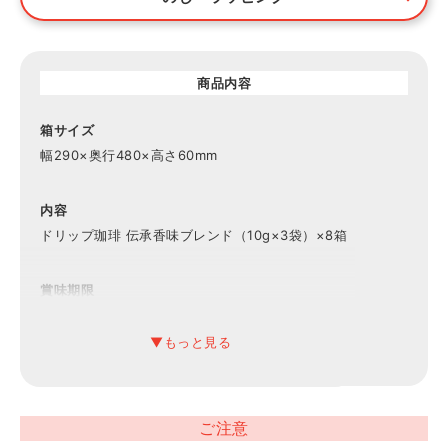
商品内容
箱サイズ
幅290×奥行480×高さ60mm
内容
ドリップ珈琲 伝承香味ブレンド（10g×3袋）×8箱
賞味期限
常温6ヶ月
ご注意