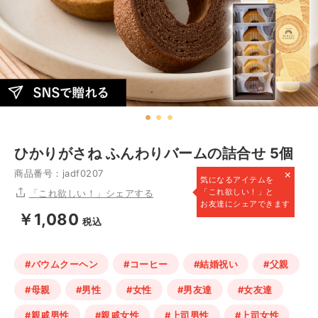
ひかりがさね ふんわりバームの詰合せ 5個
×
商品番号：jadf0207
気になるアイテムを
「これ欲しい！」と
「これ欲しい！」シェアする
お友達にシェアできます
￥1,080
税込
#バウムクーヘン
#コーヒー
#結婚祝い
#父親
#母親
#男性
#女性
#男友達
#女友達
#親戚男性
#親戚女性
#上司男性
#上司女性