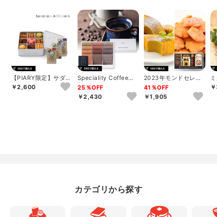
【PIARY限定】サダハ
Speciality Coffeeセ
2023年モンドセレク
ミ
ル アオキ パリ コフレ
ットC
ション銀賞受賞 セイ
キ
￥2,600
￥
25％OFF
41％OFF
アソー...
コー珈琲＆和洋...
フ
￥2,430
￥1,905
カテゴリから探す