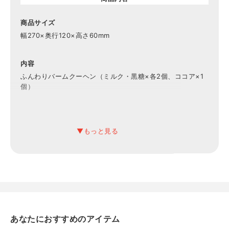
商品サイズ
幅270×奥行120×高さ60mm
内容
ふんわりバームクーヘン（ミルク・黒糖×各2個、ココア×1
個）
賞味期限
常温45日
アレルギー
卵、乳、小麦
保存方法
常温
あなたにおすすめのアイテム