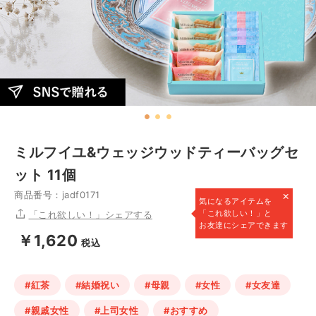
ミルフイユ&ウェッジウッドティーバッグセ
ット 11個
×
商品番号：jadf0171
気になるアイテムを
「これ欲しい！」と
「これ欲しい！」シェアする
お友達にシェアできます
￥1,620
税込
#紅茶
#結婚祝い
#母親
#女性
#女友達
#親戚女性
#上司女性
#おすすめ