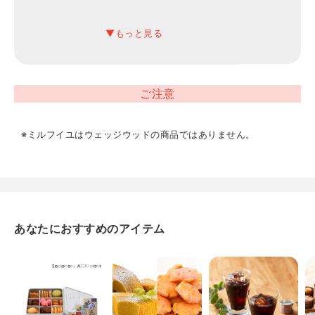
賞味期限
常温45日
アレルギー
ご注意
卵、乳、小麦
※ミルフイユはウェッジウッドの商品ではありません。
保存方法
常温
あなたにおすすめのアイテム