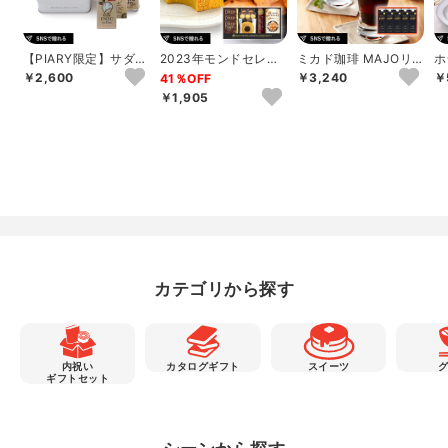
【PIARY限定】サダハ
2023年モンドセレク
ミカド珈琲 MAJOリ
ホ
ル アオキ パリ コフレ
ション銀賞受賞 セイ
キッドコーヒー無糖ギ
実
￥2,600
￥3,240
￥
41％OFF
アソー...
コー珈琲＆和洋...
フト
個
￥1,905
カテゴリから探す
内祝い
カタログギフト
スイーツ
ギフトセット