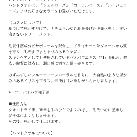
ハンドタオルは、『シェルローズ』『コーラルローズ』『ルージュロ
ーズ』よりお好きなカラーをお選びいただけます。
【コスメについて】
夜つけて乾かすだけで、ナチュラルな丸みを帯びた毛先へ導く、洗い
流さないトリートメント。
毛髪保護成分ビサボロールを配合し、ドライヤーの熱ダメージから髪
を守り、毛先までまとまりのあるツヤ髪に。
スキンケアとしても使用されているバオバブエキス（*1）を配合。幅
広い髪質に対応し、潤い感に満ちた髪へ導きます。
みずみずしいフルーティーフローラルな香りに、大自然のような温か
みのあるイリスをプラス。最後は甘い香りがふんわり香ります。
※（*1）バオバブ種子油
■使用方法
タオルドライ後、適量を手のひらでよくのばし、毛先中心に塗布し、
髪全体によくなじませます。
その後、乾かして仕上げます。
【ハンドタオルについて】