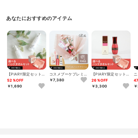
※パッケージデザインや商品の色味等は予告なく変更される
ことがあります。
※お肌に異常が生じていないかよく注意して使用してくださ
あなたにおすすめのアイテム
い。お肌に合わないときは、ご使用を中止し専門医へご相談
ください。
※並行輸入品のため、成分※パッケージ※色味が異なる場合が
あります。また、法定ラベル貼付けのため、外箱を開封させ
ていただく場合がございます。
※原産国、製造時期によってパッケージ、容器のデザインが
掲載画像と異なる場合もございます。
【PIARY限定セット】
コスメブーケプレミア
【PIARY限定セット】
ニ
選べるTHE QUEEN’S
ム(完成品)【3点】ピ
選べるTHE QUEEN’S
ュ
￥7,380
52％OFF
26％OFF
4
T...
ンク
T...
￥1,690
￥3,300
￥