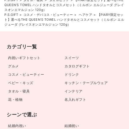
P.S.GIFT
タオル・寝具
タオルセット
【PIARY限定セット】選べるTHE
QUEEN’S TOWEL ハンドタオルとコスメセット（ミルボン エルジューダ グレイ
スオンエマルジョン 120g）
P.S.GIFT
コスメ・デパコス・ビューティー
ヘアケア
【PIARY限定セッ
ト】選べるTHE QUEEN’S TOWEL ハンドタオルとコスメセット（ミルボン エル
ジューダ グレイスオンエマルジョン 120g）
カテゴリ一覧
内祝いギフトセット
スイーツ
グルメ
カタログギフト
コスメ・ビューティー
ドリンク
ベビー・キッズ
キッチン・テーブルウェア
タオル・寝具
インテリア
花・植物
名入れギフト
シーンで選ぶ
結婚内祝い
結婚祝い