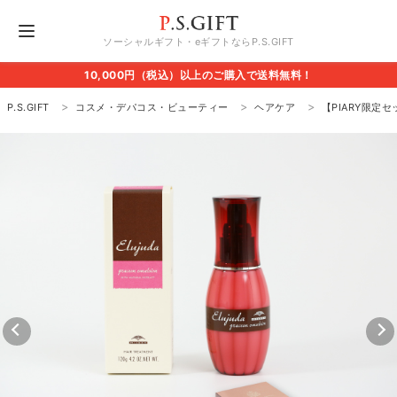
ソーシャルギフト・eギフトならP.S.GIFT
10,000円（税込）以上のご購入で送料無料！
P.S.GIFT
コスメ・デパコス・ビューティー
ヘアケア
【PIARY限定