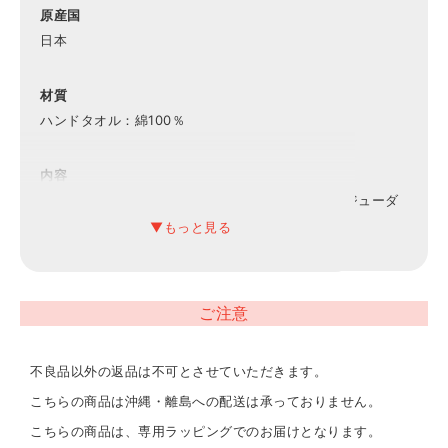
原産国
日本
材質
ハンドタオル：綿100％
内容
ハンドタオル（25cm×25cm）×1、ミルボン エルジューダ
グレイスオンエマルジョン 120g×1
コスメについて
■ブランド
ご注意
ミルボン／MILBON
■内容量
不良品以外の返品は不可とさせていただきます。
120g
こちらの商品は沖縄・離島への配送は承っておりません。
■ご使用方法
こちらの商品は、専用ラッピングでのお届けとなります。
タオルドライ後、適量を手のひらでよくのばし、毛先中心に