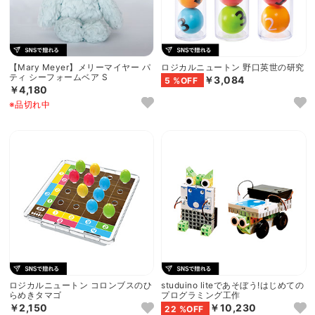
【Mary Meyer】メリーマイヤー パ
ロジカルニュートン 野口英世の研究
ティ シーフォームベア S
￥3,084
5 %OFF
￥4,180
※品切れ中
ロジカルニュートン コロンブスのひ
studuino liteであそぼう!はじめての
らめきタマゴ
プログラミング工作
￥2,150
￥10,230
22 %OFF