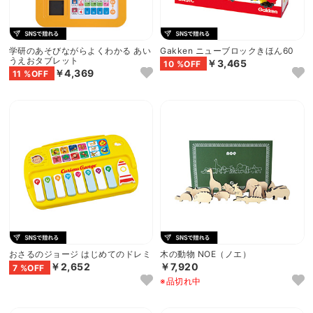
学研のあそびながらよくわかる あい
Gakken ニューブロックきほん60
うえおタブレット
￥3,465
10 %OFF
￥4,369
11 %OFF
おさるのジョージ はじめてのドレミ
木の動物 NOE（ノエ）
￥2,652
￥7,920
7 %OFF
※品切れ中