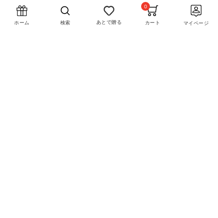
0
theDe
ピア街コン
あとで贈る
カート
検索
ホーム
マイページ
0120-969-857
受付時間 10:00 ～ 17:00
※土･日･祝日休み
お問い合わせはこちら
サイトマップ
会社概要
特定商取引法に基づく表記
プライバシーポリシー
注意事項
©PIARY co.ltd. all rights reserved.