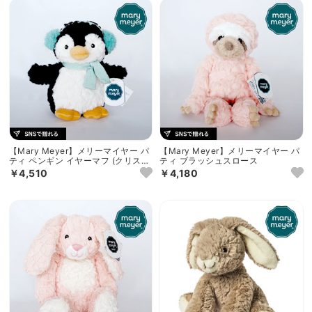
【Mary Meyer】メリーマイヤー パ
【Mary Meyer】メリーマイヤー パ
ティ ペンギン イヤーマフ (クリスマ
ティ ブラッシュスロース
ス)
￥4,510
￥4,180