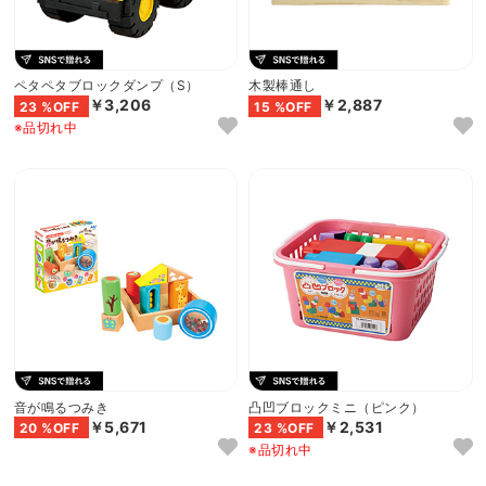
ペタペタブロックダンプ（S）
木製棒通し
￥3,206
￥2,887
23 %OFF
15 %OFF
※品切れ中
音が鳴るつみき
凸凹ブロックミニ（ピンク）
￥5,671
￥2,531
20 %OFF
23 %OFF
※品切れ中