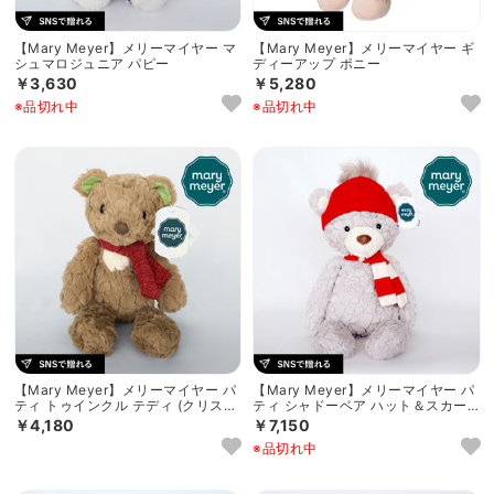
【Mary Meyer】メリーマイヤー マ
【Mary Meyer】メリーマイヤー ギ
シュマロジュニア パピー
ディーアップ ポニー
￥3,630
￥5,280
※品切れ中
※品切れ中
【Mary Meyer】メリーマイヤー パ
【Mary Meyer】メリーマイヤー パ
ティ トゥインクル テディ (クリスマ
ティ シャドーベア ハット＆スカー
ス)
フ (クリスマス)
￥4,180
￥7,150
※品切れ中