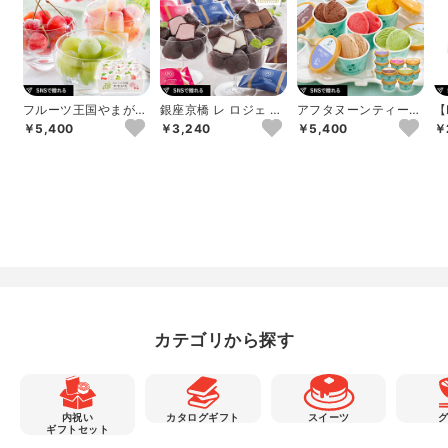
フルーツ王国やまが
銀座京橋 レ ロジェ エ
アフタヌーンティー・
【
た ひんやり果実
ギュスキロール ショ
ティールーム ジェラ
ル
￥5,400
￥3,240
￥5,400
￥
コラアイスボ...
ートギフトC 1...
ア
カテゴリから探す
内祝い
カタログギフト
スイーツ
ギフトセット