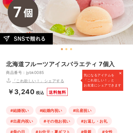
北海道フルーツアイスバラエティ 7個入
×
商品番号：jybk0085
気になるアイテムを
「これ欲しい！」と
「これ欲しい！」シェアする
お友達にシェアできます
￥3,240
送料無料
税込
#結婚祝い
#結婚内祝い
#出産祝い
#出産内祝い
#その他お祝い
#お返し・お礼
#母の日
#お中元・夏ギフト
#母親
#女性