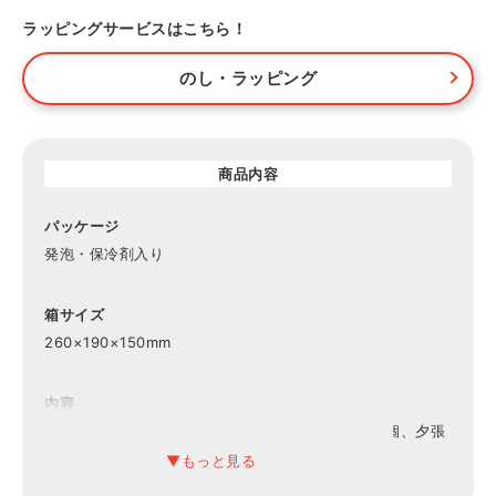
ラッピングサービスはこちら！
のし・ラッピング
商品内容
パッケージ
発泡・保冷剤入り
箱サイズ
260×190×150mm
内容
余市りんご･余市ぶどう･北海道いちご各68ml×各2個、夕張
メロン68ml×1個 (計7個)