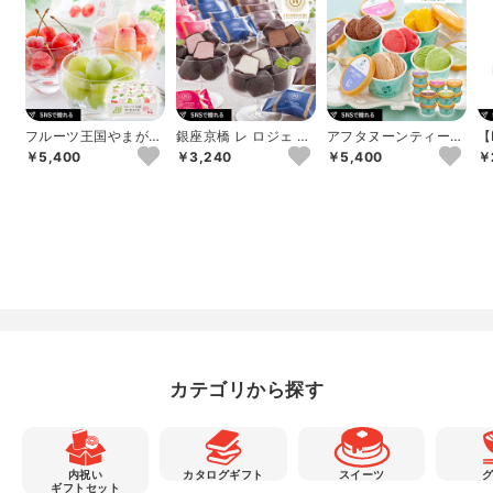
フルーツ王国やまが
銀座京橋 レ ロジェ エ
アフタヌーンティー・
【
た ひんやり果実
ギュスキロール ショ
ティールーム ジェラ
ル
￥5,400
￥3,240
￥5,400
￥
コラアイスボ...
ートギフトC 1...
ア
カテゴリから探す
内祝い
カタログギフト
スイーツ
ギフトセット