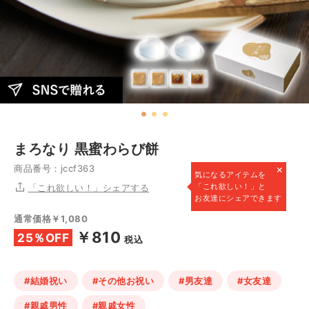
まろなり 黒蜜わらび餅
×
商品番号：jccf363
気になるアイテムを
「これ欲しい！」と
「これ欲しい！」シェアする
お友達にシェアできます
通常価格￥1,080
￥810
25％OFF
税込
#結婚祝い
#その他お祝い
#男友達
#女友達
#親戚男性
#親戚女性