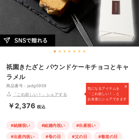
祇園きたざと パウンドケーキチョコとキャ
ラメル
×
商品番号：jadg0959
気になるアイテムを
「これ欲しい！」と
「これ欲しい！」シェアする
お友達にシェアできます
￥2,376
税込
#結婚祝い
#結婚内祝い
#出産祝い
#出産内祝い
#母の日
#父の日
#敬老の日