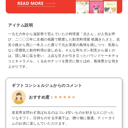
アイテム説明
一九七六年から滋賀県で営んでいた小料理屋「北さん」が人気を呼
び、二〇〇三年に京都の祇園で開業した割烹料理屋 祇園きたざと。花
見小路から西に一本入った通りで元お茶屋の風情を残しつつ、気取ら
ない雰囲気と創作料理が楽しめる。そんな和モダン割烹から届くの
は、隠し味に塩を使い、上品な甘さが引き立ったパウンドケーキチョ
コとキャラメル。くるみやナッツを贅沢に散りばめ、風味豊かな焼き
上がりです。
ギフトコンシェルジュからのコメント
おすすめ度：
★★★★☆
老若男女問わず喜ばれるのはコレ♪甘いものが好きな人にぴった
りなギフト。日持ちのする洋菓子は、贈り物に最適。ティータイ
ムのお供に楽しんでいただけます。