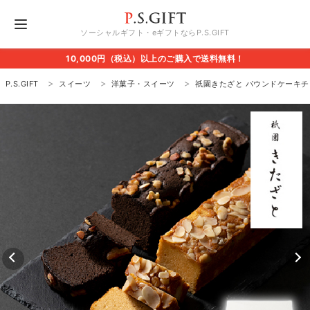
ソーシャルギフト・eギフトならP.S.GIFT
10,000円（税込）以上のご購入で送料無料！
P.S.GIFT
スイーツ
洋菓子・スイーツ
祇園きたざと パウンドケーキ