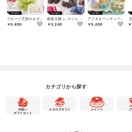
フルーツ王国やまが
銀座京橋 レ ロジェ エ
アフタヌーンティー・
【
た ひんやり果実
ギュスキロール ショ
ティールーム ジェラ
ル
￥5,400
￥3,240
￥5,400
￥
コラアイスボ...
ートギフトC 1...
ア
カテゴリから探す
内祝い
カタログギフト
スイーツ
ギフトセット