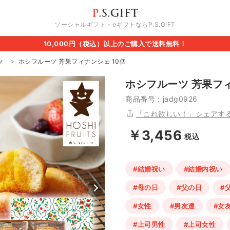
ソーシャルギフト・eギフトならP.S.GIFT
10,000円（税込）以上のご購入で送料無料！
ツ
ホシフルーツ 芳果フィナンシェ 10個
ホシフルーツ 芳果フィ
商品番号：jadg0926
「これ欲しい！」シェアす
￥3,456
税込
#結婚祝い
#結婚内祝い
#母の日
#父の日
#
#女性
#男友達
#女
#上司男性
#上司女性