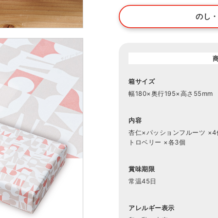
のし
箱サイズ
幅180×奥行195×高さ55mm
内容
杏仁×パッションフルーツ ×
トロベリー ×各3個
賞味期限
常温45日
アレルギー表示