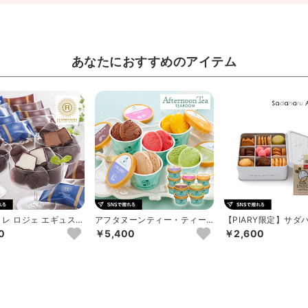
あなたにおすすめのアイテム
 レ ロジェ エギュスキ
アフタヌーンティー・ティー
【PIARY限定】サダ
ショコラアイスボ...
ルーム ジェラートギフトC
キ パリ コフレ アソー.
0
￥5,400
￥2,600
1...