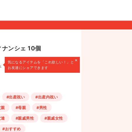
ナンシェ 10個
×
気になるアイテムを
「これ欲しい！」と
る
お友達にシェアできます
#出産祝い
#出産内祝い
父親
#母親
#男性
友達
#親戚男性
#親戚女性
#おすすめ