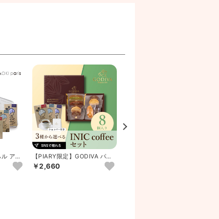
ハル アオ
【PIARY限定】GODIVA パテ
GODIVA アイスギフトセット
..
ィスリー アソートメ...
10個入り
￥2,660
￥5,400