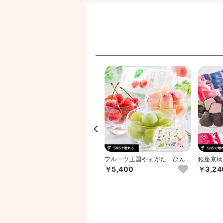
王妃のタオル THE QUEEN’S
フルーツ王国やまがた ひん
銀座京橋
TOWEL バスタ...
やり果実
ロール 
￥5,400
￥3,24
14％OFF
￥7,520