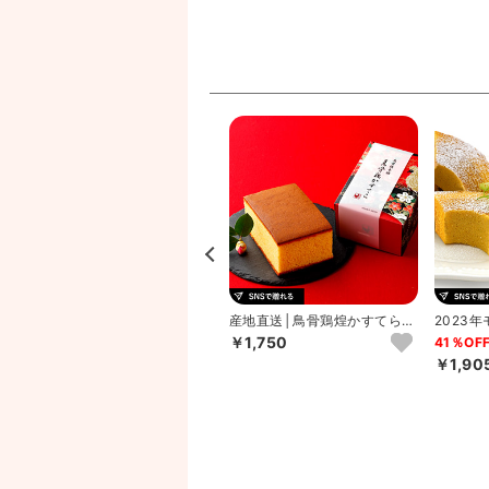
と
産地直送グルメ│回進堂 岩谷
産地直送│鳥骨鶏煌かすてら
2023
堂羊羹ミニ詰合せ
（プレーン）
賞受賞 
￥3,456
￥1,750
41％OF
￥1,90