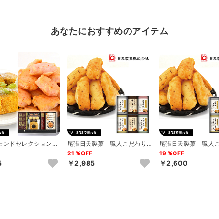
あなたにおすすめのアイテム
年モンドセレクション銀
尾張日天製菓 職人こだわり
尾張日天製菓 職人
セイコー珈琲＆和洋...
おかき詰合せE
おかき詰合せD
F
21％OFF
19％OFF
5
￥2,985
￥2,600