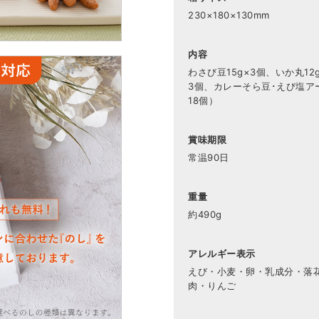
230×180×130mm
内容
わさび豆15g×3個、いか丸12
3個、カレーそら豆･えび塩アー
18個）
賞味期限
常温90日
重量
約490g
アレルギー表示
えび・小麦・卵・乳成分・落
肉・りんご