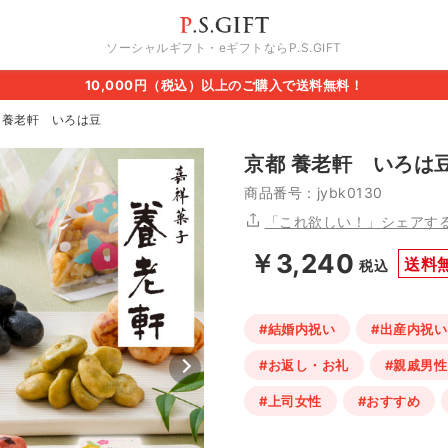
ソーシャルギフト・eギフトならP.S.GIFT
10,000円（税込）以上のご購入で送料無料！
 養老軒 いろは豆
京都 養老軒 いろは
商品番号：jybk0130
「これ欲しい！」シェアす
￥3,240
送料
税込
#結婚内祝い
#出産内祝い
#お返し・お礼
#親戚男性
#上司女性
#おすすめ