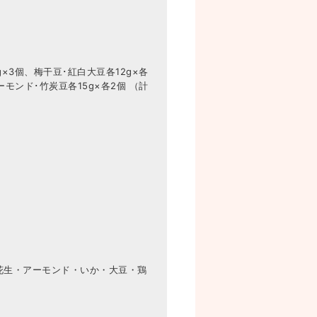
g×3個、梅干豆･紅白大豆各12g×各
モンド･竹炭豆各15g×各2個 （計
花生・アーモンド・いか・大豆・鶏