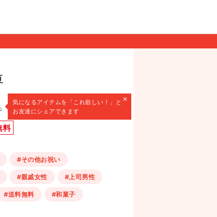
豆
×
気になるアイテムを
「これ欲しい！」と
る
お友達にシェアできます
無料
#その他お祝い
#親戚女性
#上司男性
#送料無料
#和菓子