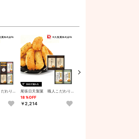
こだわり
尾張日天製菓 職人こだわり
尾張日天製菓 職人こだわり
おかき詰合せC
おかき詰合せB
18％OFF
15％OFF
￥2,214
￥1,828