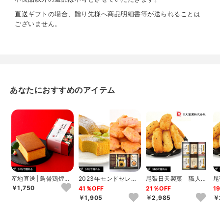
直送ギフトの場合、贈り先様へ商品明細書等が送られることは
ございません。
あなたにおすすめのアイテム
産地直送│鳥骨鶏煌か
2023年モンドセレク
尾張日天製菓 職人こ
尾
すてら（プレーン）
ション銀賞受賞 セイ
だわりおかき詰合せE
だ
￥1,750
41％OFF
21％OFF
1
コー珈琲＆和洋...
￥1,905
￥2,985
￥