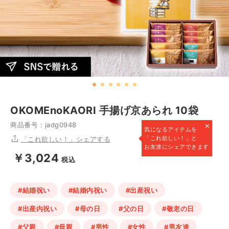
OKOMEnoKAORI 手揚げ京あられ 10袋
×
商品番号：jadg0948
気になるアイテムを
「これ欲しい！」と
「これ欲しい！」シェアする
お友達にシェアできます
￥3,024
税込
#結婚祝い
#結婚内祝い
#出産祝い
#出産内祝い
#母の日
#父の日
#敬老の日
#父親
#母親
#男性
#女性
#男友達