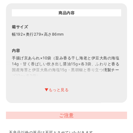
商品内容
箱サイズ
幅192×奥行279×高さ86mm
内容
手揚げ京あられ×10袋（旨み香る干し海老と伊豆大島の海塩
14g・甘く香ばしい炊き出し醤油15g×各3袋、ふわりと香る
国産海苔と伊豆大島の海塩15g・黒胡椒と香り立つ燻製チー
ズ12g×各2袋）
賞味期限
常温2ヶ月
ご注意
アレルギー表示
乳、小麦、えび
不良品以外の返品は不可とさせていただきます。