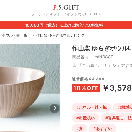
ソーシャルギフト・eギフトならP.S.GIFT
10,000円（税込）以上のご購入で送料無料！
ボウル・鉢・椀
作山窯 ゆらぎボウルL ピンク
作山窯 ゆらぎボウルL
商品番号：jmfd0889
「これ欲しい！」シェアす
通常価格￥4,400
￥3,578
18％OFF
#ボウル・鉢・椀
#結婚祝
#出産祝い
#香典返し・
#妻
#おすすめ